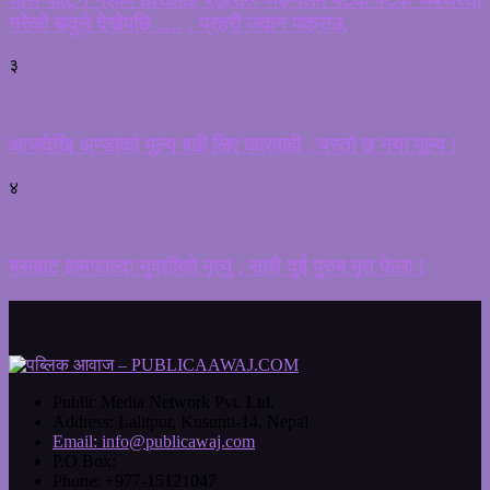
गरेको बावुले देखेपछि …. , प्रहरी जवान पक्राउ,
३
आजदेखि अण्डाको मूल्य बढी लिए कारवाही , यस्तो छ नया मूल्य !
४
बसबाट हामफाल्दा युवतीको मृत्यु , साथै दुई पुरुष मृत फेला !
Public Media Network Pvt. Ltd.
Address:
Lalitpur, Kusunti-14, Nepal
Email:
info@publicawaj.com
P.O Box:
Phone:
+977-15121047