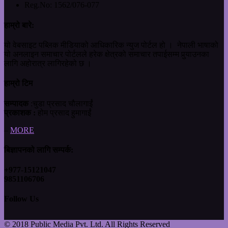
Reg.No:
1562/076-077
हाम्रो बारे:
यो वेबसाइट पब्लिक मीडियाको आधिकारिक न्युज पोर्टल हो । नेपाली भाषाको
यो अनलाइन समाचार पोर्टलले हरेक क्षेत्रको समाचार तपाईसम्म पुर्‍याउनका
लागि अहोरात्र लागिरहेको छ ।
हाम्रो टिम
सम्पादक
:चुडा प्रसाद चौलागाईं
प्रकाशक :
होम प्रसाद हुमागाईं
–
MORE
बिज्ञापनको लागि सम्पर्क:
+977-15121047
9851106706
Follow Us
© 2018 Public Media Pvt. Ltd. All Rights Reserved