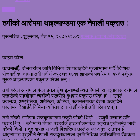
अपराध
ठगीको आरोपमा थाइल्याण्डमा एक नेपाली पक्राउ !
प्रकाशित : शुक्रबार, चैत १५, २०७५
१२:०२
पब्लिक आवाज /संवाददाता
फाइल फोटो
काठमाडौँ,
रोजगारीका लागि विभिन्न देश पठाइदिने प्रलोभनमा पार्दै वैदेशिक
रोजगारीका नाममा ठगी गर्ने भोजपुर घर भएका झापाको पथरियामा बस्ने पर्शुराम
गुरुङ थाइल्याण्डमा पक्राउ परेका छन् ।
ठगी गरेको आरोप लागेका उनलाई थाइल्याण्डस्थित नेपाली राजदूतावास र नेपाल
प्रहरीको सहयोगमा त्यहाँको प्रहरीले बुधबार पक्राउ गरेको हो । उनले
क्यानडा, अष्ट्रेलिया, अमेरिका, कोरिया, मकाउलगायत देशमा पठाइदिने
प्रलोभन देखाउँदै विभिन्न व्यक्तिबाट करोडौँ रुपैयाँ ठगी गरेका छन् ।
ठगी गरेको आरोपमा राजदूतावासमा उजुरी परेको थियो । उजुरी पश्चात उनि
फरार थिए । उनीमाथि नेपाल प्रहरीले इन्टरपोलमार्फत पक्राउ पूर्जीसमेत जारी
गरेको थियो । दूतावासद्वारा जारी विज्ञप्तिमा उल्लेख भए अनुसार उनलाई
थाइल्याण्ड प्रहरीले नेपाली राजदूतावासका प्रतिनिधिको उपस्थितिमा बैंककमा