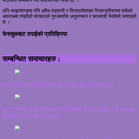
पत्रकार सम्मेलन गरी सार्वजनिक गरेको हो ।
उनि थाइल्याण्डमा पनि अवैध राहदानी र विनाप्रवेशाज्ञा गैरकानूनीरुपमा बसेको
अपराधमा त्यहाँको सरकारले गुरुङमाथि अनुसन्धान र कारवाही भैरहेको जनाएको
छ ।
फेसबुकबाट तपाईको प्रतिक्रिया
सम्बन्धित समाचारहरु :
जाजरकोटमा भतिजाद्वारा चिर्पट प्रहार गरी काकाको हत्या
झु’ट्टा तथा न’क्कली मूल्य अभिवृद्धिकर विजक प्रयोग गरी ,राजश्व
चु’हावट गरेको आ’रोपमा मु’द्दा