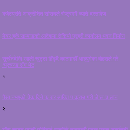
बजेटप्रति आक्रोशित सांसदले रोष्ट्रममै च्याते दस्तावेज
मेयर हर्क साम्पाङको आदेशमा रोकियो प्रहरी कार्यालय भवन निर्माण
सुर्खेतदेखि खाली खुट्टा हिँड्दै काठमाडौँ आइपुगेका बोहराले गरे
‘प्रचण्ड’सँग भेट
१
पैसा नभएको चेक दिने फ रार ब्यक्ति प क्राउ गरी जे’ल च लान
२
घाँस काट्न गएकी छोरीलाई प्रहरीले जङ्गलमै पटक पटक जबर्जस्ती