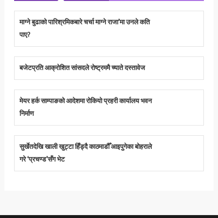
माग्ने बुढाको पारिश्रमिकबारे चर्चा माग्ने राजा’मा उनले कति
पाए?
बजेटप्रति आक्रोशित सांसदले रोष्ट्रममै च्याते दस्तावेज
मेयर हर्क साम्पाङको आदेशमा रोकियो प्रहरी कार्यालय भवन
निर्माण
सुर्खेतदेखि खाली खुट्टा हिँड्दै काठमाडौँ आइपुगेका बोहराले
गरे ‘प्रचण्ड’सँग भेट