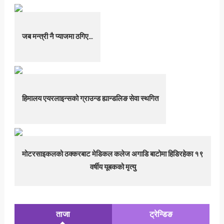
जब मन्त्री नै प्याजमा ठगिए…
हिमालय एयरलाइन्सको ग्राउन्ड ह्यान्डलिङ सेवा स्थगित
मोटरसाइकलको ठक्करबाट मेडिकल कलेज अगाडि बाटोमा हिडिरहेका १९
वर्षीय यूबकको मृत्यु
ताजा
ट्रेन्डिङ