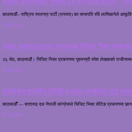
भैरहवा कारागारबाट रविको २० पेज लामो अपिल : ‘मलाई
काठमाडौं– राष्ट्रिय स्वतन्त्र पार्टी (रास्वपा) का सभापति रवि लामिछानेले 
Read More
संसद् अवरोध हटाउन रास्वपाको भिजिट भिसा सम्बन्धी ५ 
२६ जेठ, काठमाडौं। भिजिट भिसा प्रकरणमा गृहमन्त्री रमेश लेखकको राजीनामाबाट पछि
Read More
कांग्रेसले छानबिन समिति बनाउन अस्वीकार गर्दा रास
काठमाडौँ — सत्तारुढ दल नेपाली कांग्रेसले भिजिट भिसा सेटिङ प्रकरणमा छानबिन
Read More