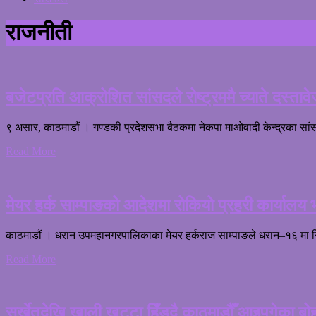
राजनीती
बजेटप्रति आक्रोशित सांसदले रोष्ट्रममै च्याते दस्ताव
९ असार, काठमाडौं । गण्डकी प्रदेशसभा बैठकमा नेकपा माओवादी केन्द्रका सांसद र
Read More
मेयर हर्क साम्पाङको आदेशमा रोकियो प्रहरी कार्यालय 
काठमाडौं । धरान उपमहानगरपालिकाका मेयर हर्कराज साम्पाङले धरान–१६ मा निर
Read More
सुर्खेतदेखि खाली खुट्टा हिँड्दै काठमाडौँ आइपुगेका बो