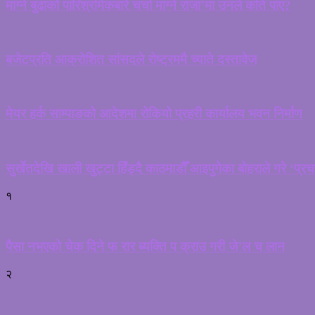
माग्ने बुढाको पारिश्रमिकबारे चर्चा माग्ने राजा’मा उनले कति पाए?
बजेटप्रति आक्रोशित सांसदले रोष्ट्रममै च्याते दस्तावेज
मेयर हर्क साम्पाङको आदेशमा रोकियो प्रहरी कार्यालय भवन निर्माण
सुर्खेतदेखि खाली खुट्टा हिँड्दै काठमाडौँ आइपुगेका बोहराले गरे ‘प्र
१
पैसा नभएको चेक दिने फ रार ब्यक्ति प क्राउ गरी जे’ल च लान
२