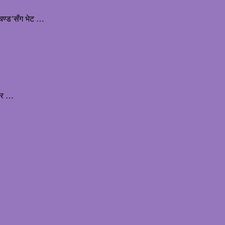
्रचण्ड’सँग भेट …
कार …