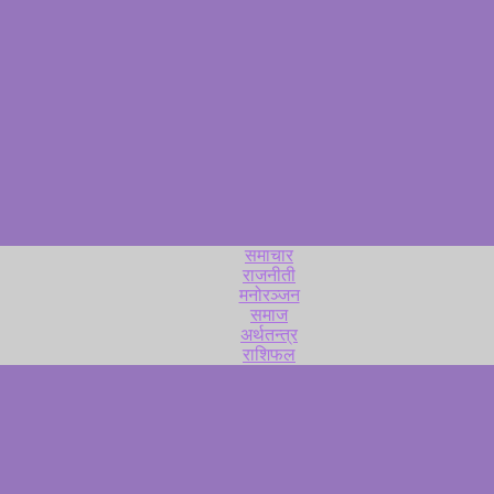
समाचार
राजनीती
मनोरञ्जन
समाज
अर्थतन्त्र
राशिफल