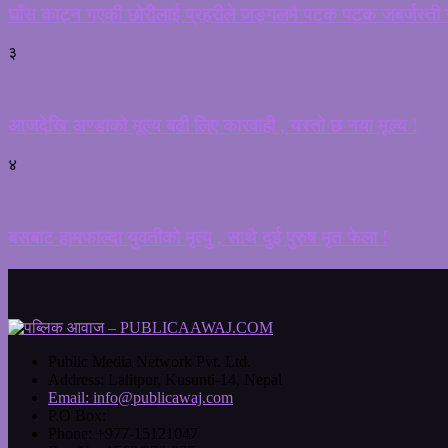
घाँस काट्न गएकी छोरीलाई प्रहरीले जङ्गलमै पटक पटक जबर्जस्ती गर
३
आजदेखि अण्डाको मूल्य बढी लिए कारवाही , यस्तो छ नया मूल्य !
४
बसबाट हामफाल्दा युवतीको मृत्यु , साथै दुई पुरुष मृत फेला !
Public Media Network Pvt. Ltd.
Address:
Lalitpur, Kusunti-14, Nepal
Email:
info@publicawaj.com
P.O Box:
Phone:
+977-15121047