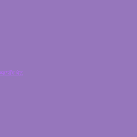
चण्ड’सँग भेट