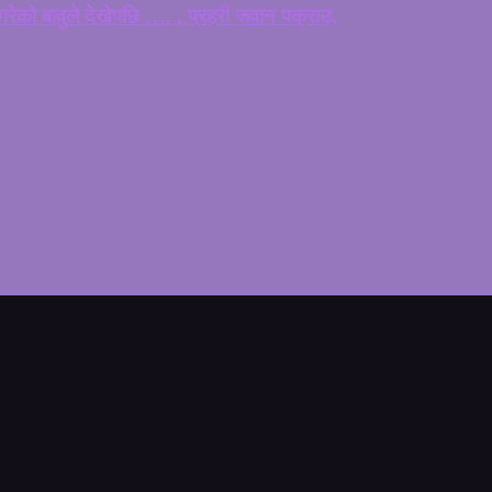
ेको बावुले देखेपछि …. , प्रहरी जवान पक्राउ,