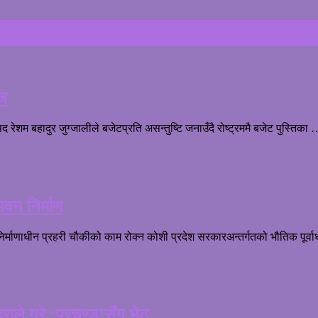
ेज
ेशम बहादुर जुग्जालीले बजेटप्रति असन्तुष्टि जनाउँदै रोष्ट्रममै बजेट पुस्तिका
भवन निर्माण
्माणाधीन प्रहरी चौकीको काम रोक्न कोशी प्रदेश सरकारअन्तर्गतको भौतिक पूर्व
हराले गरे ‘प्रचण्ड’सँग भेट