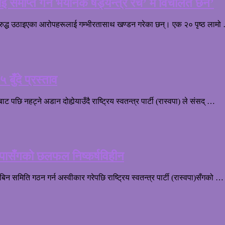
 समाप्त गर्न भयानक षड्यन्त्र रचे’ म विचलित छैन’
आफूविरुद्ध उठाइएका आरोपहरूलाई गम्भीरतासाथ खण्डन गरेका छन्। एक २० पृष्ठ लामो
बुँदे प्रस्ताव
 नहट्ने अडान दोहोर्‍याउँदै राष्ट्रिय स्वतन्त्र पार्टी (रास्वपा) ले संसद् …
्वपासँगको छलफल निष्कर्षविहीन
 समिति गठन गर्न अस्वीकार गरेपछि राष्ट्रिय स्वतन्त्र पार्टी (रास्वपा)सँगको …