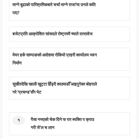
माग्ने बुढाको पारिश्रमिकबारे चर्चा माग्ने राजा’मा उनले कति
पाए?
बजेटप्रति आक्रोशित सांसदले रोष्ट्रममै च्याते दस्तावेज
मेयर हर्क साम्पाङको आदेशमा रोकियो प्रहरी कार्यालय भवन
निर्माण
सुर्खेतदेखि खाली खुट्टा हिँड्दै काठमाडौँ आइपुगेका बोहराले
गरे ‘प्रचण्ड’सँग भेट
पैसा नभएको चेक दिने फ रार ब्यक्ति प क्राउ
१
गरी जे’ल च लान