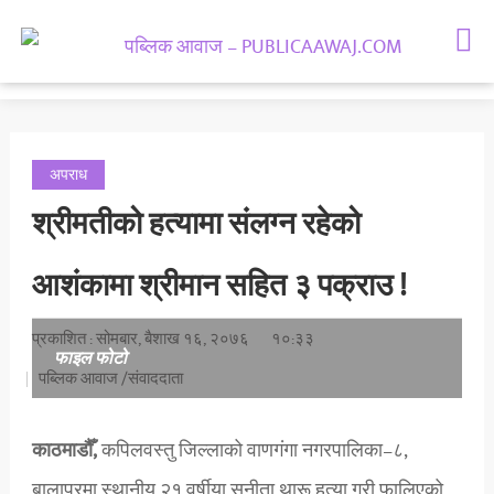
समाचार
राजनीती
मनोरञ्जन
अपराध
समाज
श्रीमतीको हत्यामा संलग्न रहेको
अर्थतन्त्र
आशंकामा श्रीमान सहित ३ पक्राउ !
राशिफल
प्रकाशित : सोमबार, बैशाख १६, २०७६
१०:३३
फाइल फोटो
पब्लिक आवाज /संवाददाता
काठमाडौँ,
कपिलवस्तु जिल्लाको वाणगंगा नगरपालिका–८,
बालापुरमा स्थानीय २१ वर्षीया सुनीता थारू हत्या गरी फालिएको