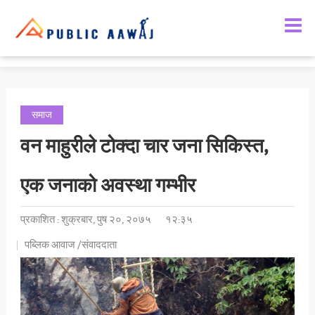
समाचार
राजनीती
मनोरञ्जन
समाज
समाज
वन माहुरीले टोक्दा चार जना सिकिस्त,
अर्थतन्त्र
राशिफल
एक जनाको अवस्था गम्भीर
प्रकाशित : शुक्रबार, पुष २०, २०७५
१२:३५
पब्लिक आवाज /संवाददाता