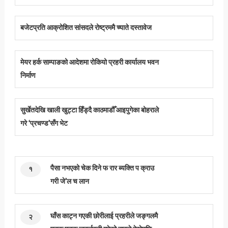
बजेटप्रति आक्रोशित सांसदले रोष्ट्रममै च्याते दस्तावेज
मेयर हर्क साम्पाङको आदेशमा रोकियो प्रहरी कार्यालय भवन
निर्माण
सुर्खेतदेखि खाली खुट्टा हिँड्दै काठमाडौँ आइपुगेका बोहराले
गरे ‘प्रचण्ड’सँग भेट
पैसा नभएको चेक दिने फ रार ब्यक्ति प क्राउ
१
गरी जे’ल च लान
घाँस काट्न गएकी छोरीलाई प्रहरीले जङ्गलमै
२