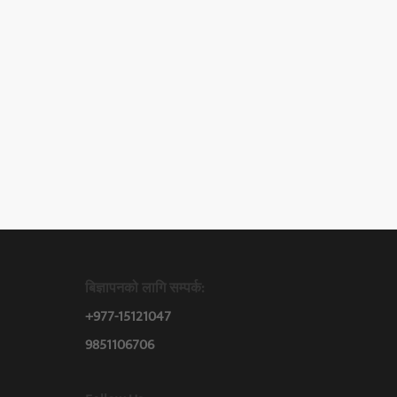
बिज्ञापनको लागि सम्पर्क:
+977-15121047
9851106706