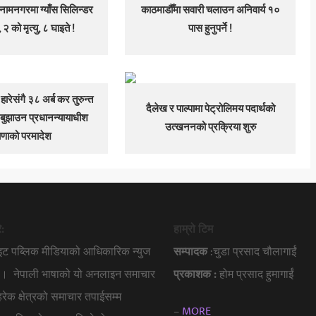
नामनगरमा ग्याँस सिलिन्डर
काठमाडौँमा सवारी चलाउन अनिवार्य १०
 २ को मृत्यु, ८ घाइते !
पास हुनुपर्ने !
 हारेसंगै ३८ अर्ब कर तुरुन्त
दैलेख र पाल्पामा पेट्रोलिमय पदार्थको
ुझाउन प्रधानन्यायाधीश
उत्खननको प्रक्रिया शुरु
ाणाको परमादेश
े:
हाम्रो टिम
ाइट पब्लिक मीडियाको आधिकारिक न्युज
सम्पादक
:चुडा प्रसाद चौलागाईं
हो । नेपाली भाषाको यो अनलाइन समाचार
प्रकाशक :
होम प्रसाद हुमागाईं
 हरेक क्षेत्रको समाचार तपाईसम्म
–
MORE