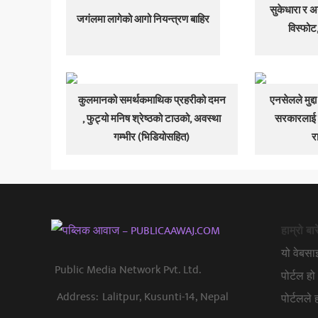
सुकेधारा र अ
जगंलमा लागेको आगो नियन्त्रण बाहिर
विस्फोट,
कुलमानको समर्थकमाथिक प्रहरीको दमन
एनसेलले मुद्दा
, फुट्यो मनिष श्रेष्ठको टाउको, अवस्था
सरकारलाई ब
गम्भीर (भिडियोसहित)
र
हाम्रो बार
यो वेबस
Public Media Network Pvt. Ltd.
पोर्टल 
Address:
Lalitpur, Kusunti-14, Nepal
पोर्टलले