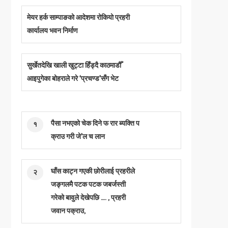
मेयर हर्क साम्पाङको आदेशमा रोकियो प्रहरी
कार्यालय भवन निर्माण
सुर्खेतदेखि खाली खुट्टा हिँड्दै काठमाडौँ
आइपुगेका बोहराले गरे ‘प्रचण्ड’सँग भेट
पैसा नभएको चेक दिने फ रार ब्यक्ति प
१
क्राउ गरी जे’ल च लान
घाँस काट्न गएकी छोरीलाई प्रहरीले
२
जङ्गलमै पटक पटक जबर्जस्ती
गरेको बावुले देखेपछि …. , प्रहरी
जवान पक्राउ,