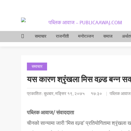
समाचार
राजनीती
मनोरञ्जन
समाज
अर्थतन
समाचार
यस कारण श्रृंखला मिस वल्र्ड बन्न सक
प्रकाशित : बुधबार, मङि्सर १९, २०७५
१७:३०
पब्लिक आवाज 
पब्लिक आवाज/ संवाददाता
चीनको सान्यामा जारी ‘मिस वल्र्ड’ प्रतियोगितामा श्रृंखल