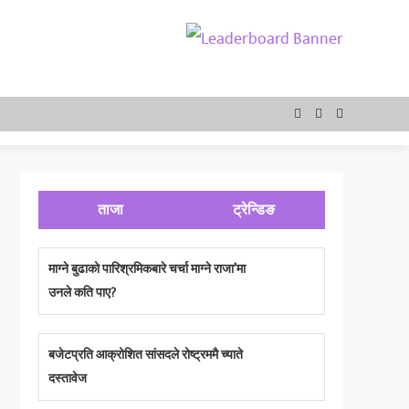
ताजा
ट्रेन्डिङ
माग्ने बुढाको पारिश्रमिकबारे चर्चा माग्ने राजा’मा
उनले कति पाए?
बजेटप्रति आक्रोशित सांसदले रोष्ट्रममै च्याते
दस्तावेज