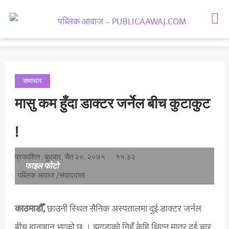
समाचार
राजनीती
मनोरञ्जन
समाचार
समाज
मासु कम हुँदा डाक्टर जर्नेल बीच कुटाकुट
अर्थतन्त्र
!
राशिफल
प्रकाशित : बुधबार, चैत २०, २०७५
१५:३२
फाइल फोटो
पब्लिक आवाज /संवाददाता
काठमाडौँ,
छाउनी स्थित सैनिक अस्पतालमा दुई डाक्टर जर्नल
बीच हानाहान भएको छ । झगडाको निहुँ केहि थिएन मात्र दुई चार