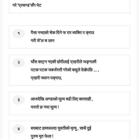
गरे ‘प्रचण्ड’सँग भेट
पैसा नभएको चेक दिने फ रार ब्यक्ति प क्राउ
१
गरी जे’ल च लान
घाँस काट्न गएकी छोरीलाई प्रहरीले जङ्गलमै
२
पटक पटक जबर्जस्ती गरेको बावुले देखेपछि …. ,
प्रहरी जवान पक्राउ,
आजदेखि अण्डाको मूल्य बढी लिए कारवाही ,
३
यस्तो छ नया मूल्य !
बसबाट हामफाल्दा युवतीको मृत्यु , साथै दुई
४
पुरुष मृत फेला !