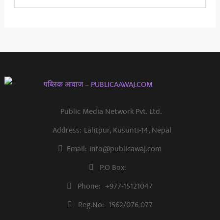
Public Media Network Pvt. Ltd.
Address:
Lalitpur, Kusunti-14, Nepal
Email:
info@publicawaj.com
P.O Box:
Phone:
+977-15121047
Reg.No:
1562/076-077