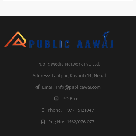
Public Media Network Pvt. Ltd.
Address:
Lalitpur, Kusunti-14, Nepal
Email:
info@publicawaj.com
P.O Box:
Phone:
+977-15121047
Reg.No:
1562/076-077