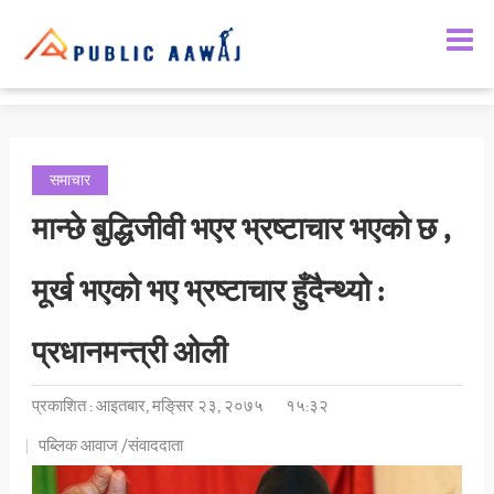
समाचार
मान्छे बुद्धिजीवी भएर भ्रष्टाचार भएको छ ,
मूर्ख भएको भए भ्रष्टाचार हुँदैन्थ्यो :
प्रधानमन्त्री ओली
प्रकाशित : आइतबार, मङि्सर २३, २०७५
१५:३२
पब्लिक आवाज /संवाददाता