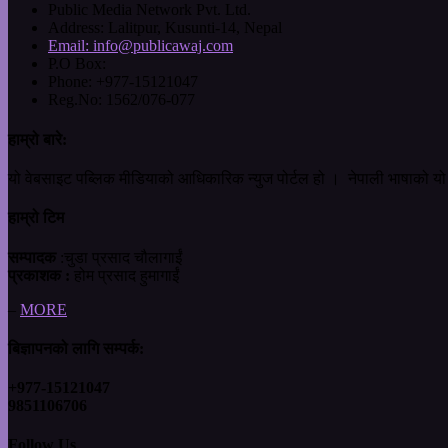
Public Media Network Pvt. Ltd.
Address:
Lalitpur, Kusunti-14, Nepal
Email:
info@publicawaj.com
P.O Box:
Phone:
+977-15121047
Reg.No:
1562/076-077
हाम्रो बारे:
यो वेबसाइट पब्लिक मीडियाको आधिकारिक न्युज पोर्टल हो । नेपाली भाषाको यो 
हाम्रो टिम
सम्पादक
:चुडा प्रसाद चौलागाईं
प्रकाशक :
होम प्रसाद हुमागाईं
–
MORE
बिज्ञापनको लागि सम्पर्क:
+977-15121047
9851106706
Follow Us