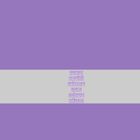
समाचार
राजनीती
मनोरञ्जन
समाज
अर्थतन्त्र
राशिफल