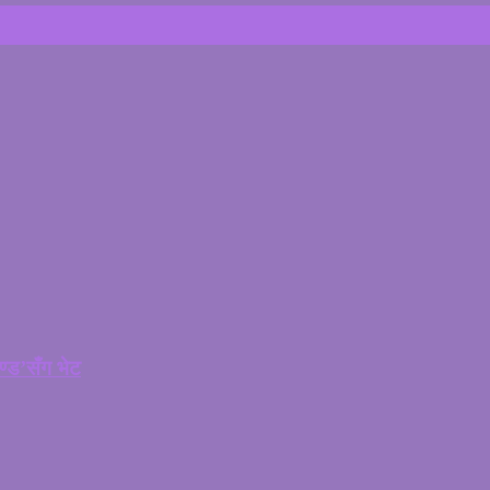
चण्ड’सँग भेट