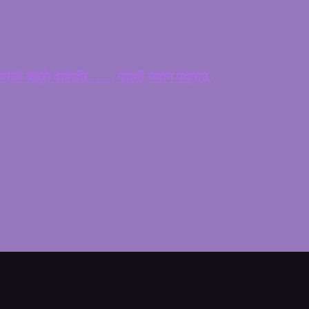
ेको बावुले देखेपछि …. , प्रहरी जवान पक्राउ,