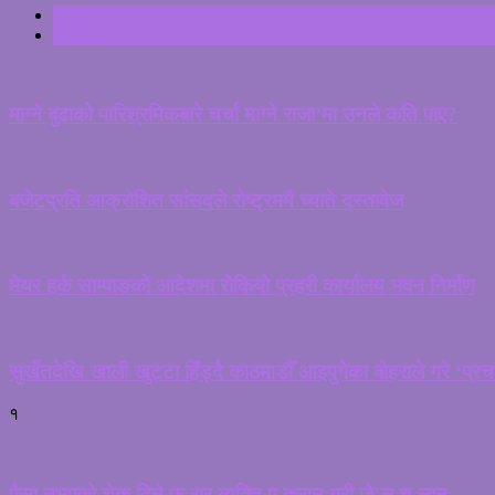
ताजा
ट्रेन्डिङ
माग्ने बुढाको पारिश्रमिकबारे चर्चा माग्ने राजा’मा उनले कति पाए?
बजेटप्रति आक्रोशित सांसदले रोष्ट्रममै च्याते दस्तावेज
मेयर हर्क साम्पाङको आदेशमा रोकियो प्रहरी कार्यालय भवन निर्माण
सुर्खेतदेखि खाली खुट्टा हिँड्दै काठमाडौँ आइपुगेका बोहराले गरे ‘प्र
१
पैसा नभएको चेक दिने फ रार ब्यक्ति प क्राउ गरी जे’ल च लान