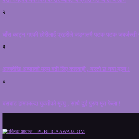
२
घाँस काट्न गएकी छोरीलाई प्रहरीले जङ्गलमै पटक पटक जबर्जस्ती गर
३
आजदेखि अण्डाको मूल्य बढी लिए कारवाही , यस्तो छ नया मूल्य !
४
बसबाट हामफाल्दा युवतीको मृत्यु , साथै दुई पुरुष मृत फेला !