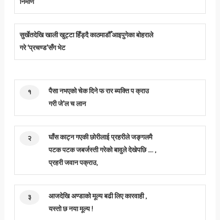
निर्माण
सुर्खेतदेखि खाली खुट्टा हिँड्दै काठमाडौँ आइपुगेका बोहराले
गरे ‘प्रचण्ड’सँग भेट
पैसा नभएको चेक दिने फ रार ब्यक्ति प क्राउ
१
गरी जे’ल च लान
घाँस काट्न गएकी छोरीलाई प्रहरीले जङ्गलमै
२
पटक पटक जबर्जस्ती गरेको बावुले देखेपछि …. ,
प्रहरी जवान पक्राउ,
आजदेखि अण्डाको मूल्य बढी लिए कारवाही ,
३
यस्तो छ नया मूल्य !