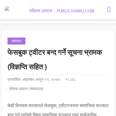
समाचार
राजनीती
मनोरञ्जन
समाचार
समाज
फेसबुक ट्वीटर बन्द गर्ने सूचना भ्रामक
अर्थतन्त्र
(विज्ञप्ति सहित )
राशिफल
प्रकाशित : आइतबार, फागुन १९, २०७५
१८:३६
पब्लिक आवाज /संवाददाता
केही दिनयता सरकारले फेसबुक, ट्वीटरजस्ता सामाजिक सञ्जाल
बन्द गर्न लागेको विषय सामाजिक सञ्जाल तथा सार्बजनीक