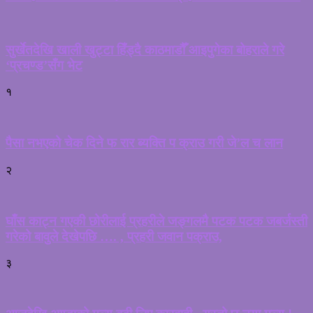
सुर्खेतदेखि खाली खुट्टा हिँड्दै काठमाडौँ आइपुगेका बोहराले गरे
‘प्रचण्ड’सँग भेट
१
पैसा नभएको चेक दिने फ रार ब्यक्ति प क्राउ गरी जे’ल च लान
२
घाँस काट्न गएकी छोरीलाई प्रहरीले जङ्गलमै पटक पटक जबर्जस्ती
गरेको बावुले देखेपछि …. , प्रहरी जवान पक्राउ,
३