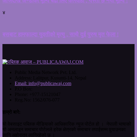
आजदेखि अण्डाको मूल्य बढी लिए कारवाही , यस्तो छ नया मूल्य !
४
बसबाट हामफाल्दा युवतीको मृत्यु , साथै दुई पुरुष मृत फेला !
Public Media Network Pvt. Ltd.
Address:
Lalitpur, Kusunti-14, Nepal
Email:
info@publicawaj.com
P.O Box:
Phone:
+977-15121047
Reg.No:
1562/076-077
हाम्रो बारे:
यो वेबसाइट पब्लिक मीडियाको आधिकारिक न्युज पोर्टल हो । नेपाली भाषाको
यो अनलाइन समाचार पोर्टलले हरेक क्षेत्रको समाचार तपाईसम्म पुर्‍याउनका
लागि अहोरात्र लागिरहेको छ ।