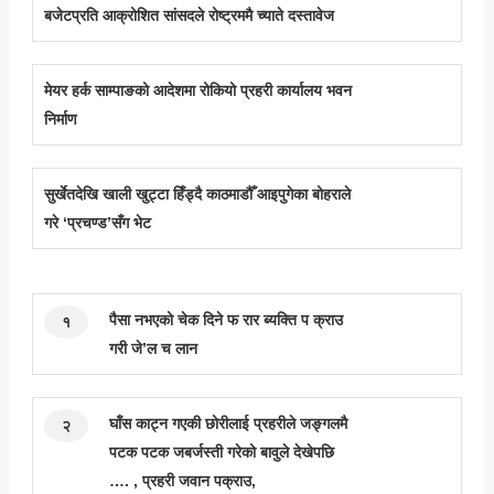
बजेटप्रति आक्रोशित सांसदले रोष्ट्रममै च्याते दस्तावेज
मेयर हर्क साम्पाङको आदेशमा रोकियो प्रहरी कार्यालय भवन
निर्माण
सुर्खेतदेखि खाली खुट्टा हिँड्दै काठमाडौँ आइपुगेका बोहराले
गरे ‘प्रचण्ड’सँग भेट
पैसा नभएको चेक दिने फ रार ब्यक्ति प क्राउ
१
गरी जे’ल च लान
घाँस काट्न गएकी छोरीलाई प्रहरीले जङ्गलमै
२
पटक पटक जबर्जस्ती गरेको बावुले देखेपछि
…. , प्रहरी जवान पक्राउ,