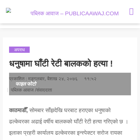
समाचार
राजनीती
मनोरञ्जन
अपराध
समाज
धनुषामा घाँटी रेटी बालकको हत्या !
अर्थतन्त्र
प्रकाशित : मङ्गलबार, बैशाख २४, २०७६
११:५२
राशिफल
फाइल फोटो
पब्लिक आवाज /संवाददाता
काठमाडौँ,
सोमबार साँझदेखि घरबाट हराएका धनुषाको
ढल्केवरका अढाई वर्षीय बालकको घाँटी रेटी हत्या गरिएको छ ।
इलाका प्रहरी कार्यालय ढल्केवरका इन्स्पेक्टर सरोज रायका