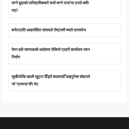
माग्ने बुढाको पारिश्रमिकबारे चर्चा माग्ने राजा’मा उनले कति
पाए?
बजेटप्रति आक्रोशित सांसदले रोष्ट्रममै च्याते दस्तावेज
मेयर हर्क साम्पाङको आदेशमा रोकियो प्रहरी कार्यालय भवन
निर्माण
सुर्खेतदेखि खाली खुट्टा हिँड्दै काठमाडौँ आइपुगेका बोहराले
गरे ‘प्रचण्ड’सँग भेट