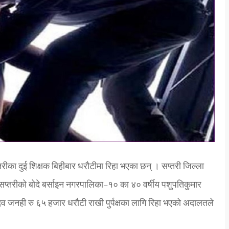
तरीका दुई शिक्षक बिहीबार धरौटीमा रिहा भएका छन् । सप्तरी जिल्ला
्तरीको बोदे बर्साइन नगरपालिका–१० का ४० वर्षीय पशुपतिकुमार
व जनही रु ६५ हजार धरौटी राखी पुर्पक्षका लागि रिहा भएको अदालतले