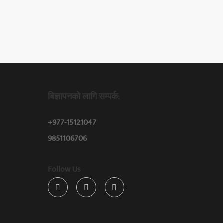
बिज्ञापनको लागि सम्पर्क:
+977-15121047
9851106706
Follow Us