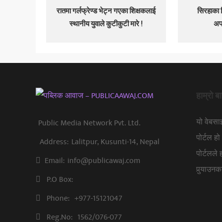
रातमा गर्लफ्रेण्ड भेट्न गएका शिक्षकलाई
सिरहाका 
स्थानीय युवाले कुटीकुटी मारे !
अप
हाम्रो बा
यो वेबस
Public Media Network Pvt. Ltd.
पोर्टल 
Address:
Lalitpur, Kusunti-14, Nepal
पोर्टलले
Email:
info@publicawaj.com
पुर्‍याउ
P.O Box:
Phone:
+977-15121047
Reg.No:
1562/076-077