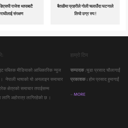
डिएसपी राजेश थापाबाटै
बैतडीमा प्रहरीले गोली चलाउँदा घटनाले
राधीलाई संरक्षण
लियो उग्र रुप !
रे:
हाम्रो टिम
ाइट पब्लिक मीडियाको आधिकारिक न्युज
सम्पादक
:चुडा प्रसाद चौलागाईं
हो । नेपाली भाषाको यो अनलाइन समाचार
प्रकाशक :
होम प्रसाद हुमागाईं
 हरेक क्षेत्रको समाचार तपाईसम्म
–
MORE
नका लागि अहोरात्र लागिरहेको छ ।