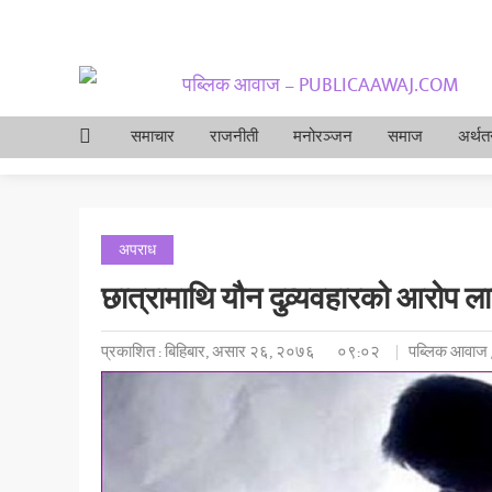
समाचार
राजनीती
मनोरञ्जन
समाज
अर्थतन
अपराध
छात्रामाथि यौन दुव्र्यवहारको आरोप ला
प्रकाशित : बिहिबार, असार २६, २०७६
०९:०२
पब्लिक आवाज 