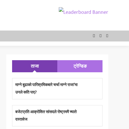
ताजा
ट्रेन्डिङ
माग्ने बुढाको पारिश्रमिकबारे चर्चा माग्ने राजा’मा
उनले कति पाए?
बजेटप्रति आक्रोशित सांसदले रोष्ट्रममै च्याते
दस्तावेज