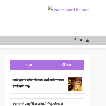
ताजा
ट्रेन्डिङ
माग्ने बुढाको पारिश्रमिकबारे चर्चा माग्ने राजा’मा
उनले कति पाए?
बजेटप्रति आक्रोशित सांसदले रोष्ट्रममै च्याते