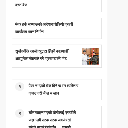
दस्तावेज
मेयर हर्क साम्पाङको आदेशमा रोकियो प्रहरी
कार्यालय भवन निर्माण
सुर्खेतदेखि खाली खुट्टा हिँड्दै काठमाडौँ
आइपुगेका बोहराले गरे ‘प्रचण्ड’सँग भेट
पैसा नभएको चेक दिने फ रार ब्यक्ति प
१
क्राउ गरी जे’ल च लान
घाँस काट्न गएकी छोरीलाई प्रहरीले
२
जङ्गलमै पटक पटक जबर्जस्ती
गरेको बावुले देखेपछि …. , प्रहरी