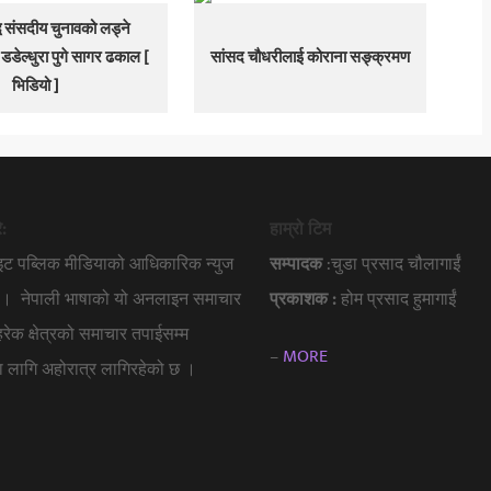
्ध संसदीय चुनावको लड्ने
डेल्धुरा पुगे सागर ढकाल [
सांसद चौधरीलाई कोराना सङ्क्रमण
भिडियो ]
े:
हाम्रो टिम
ाइट पब्लिक मीडियाको आधिकारिक न्युज
सम्पादक
:चुडा प्रसाद चौलागाईं
हो । नेपाली भाषाको यो अनलाइन समाचार
प्रकाशक :
होम प्रसाद हुमागाईं
 हरेक क्षेत्रको समाचार तपाईसम्म
–
MORE
नका लागि अहोरात्र लागिरहेको छ ।