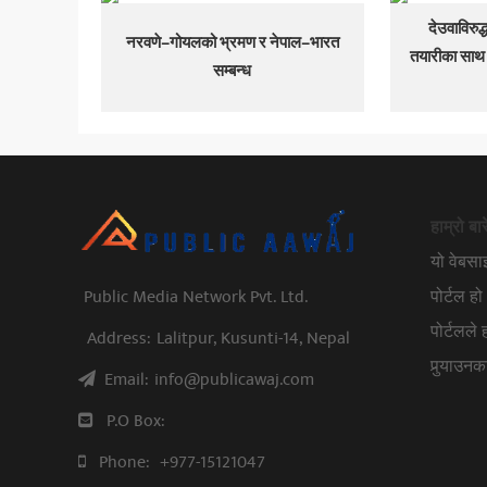
देउवाविरुद
नरवणे–गोयलको भ्रमण र नेपाल–भारत
तयारीका साथ ड
सम्बन्ध
हाम्रो बार
यो वेबस
Public Media Network Pvt. Ltd.
पोर्टल 
पोर्टलले
Address:
Lalitpur, Kusunti-14, Nepal
पुर्‍याउ
Email:
info@publicawaj.com
P.O Box:
Phone:
+977-15121047