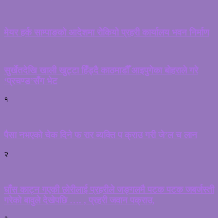
मेयर हर्क साम्पाङको आदेशमा रोकियो प्रहरी कार्यालय भवन निर्माण
सुर्खेतदेखि खाली खुट्टा हिँड्दै काठमाडौँ आइपुगेका बोहराले गरे
‘प्रचण्ड’सँग भेट
१
पैसा नभएको चेक दिने फ रार ब्यक्ति प क्राउ गरी जे’ल च लान
२
घाँस काट्न गएकी छोरीलाई प्रहरीले जङ्गलमै पटक पटक जबर्जस्ती
गरेको बावुले देखेपछि …. , प्रहरी जवान पक्राउ,