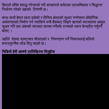
बिरालो बाँधेर श्राद्ध गरेजस्तो गरी सरकारले बजेटका प्राथमिकता र सिद्धान्त
निर्धारण गरेको उहाको टिप्पणी छ।
साथ साथै बेपार घाटा बडेको र वित्तिय क्षेत्रको सुधार नगरेसम्म औद्योगिक
अर्थतन्त्रको निर्माण गर्न नसकिने भन्दै बैंकबाट लिइने ऋणको व्याजदरमा आमुल
सुधार गरि एक अंकको व्याजदर कायम गर्नेतर्फ राज्यको ध्यान केन्द्रीत गर्नुपर्ने
बताए ।
उहाँले देसमा भ्रष्टाचार मौलाएको र नियन्त्रण गर्ने निकायलाई बलियो
बनाउनुपर्नेमा जोड दिनु भएको छ।
भिडियो हेरी आफ्नो प्रतिक्रिया दिनुहोस