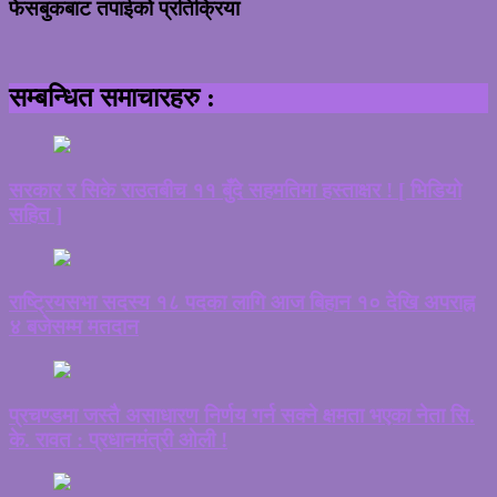
फेसबुकबाट तपाईको प्रतिक्रिया
सम्बन्धित समाचारहरु :
सरकार र सिके राउतबीच ११ बुँदे सहमतिमा हस्ताक्षर ! [ भिडियो
सहित ]
राष्ट्रियसभा सदस्य १८ पदका लागि आज बिहान १० देखि अपराह्न
४ बजेसम्म मतदान
प्रचण्डमा जस्तै असाधारण निर्णय गर्न सक्ने क्षमता भएका नेता सि.
के. रावत : प्रधानमंत्री ओली !