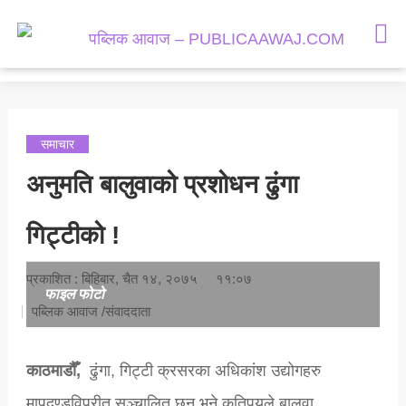
समाचार
राजनीती
मनोरञ्जन
समाचार
समाज
अनुमति बालुवाको प्रशोधन ढुंगा
अर्थतन्त्र
गिट्टीको !
राशिफल
प्रकाशित : बिहिबार, चैत १४, २०७५
११:०७
फाइल फोटो
पब्लिक आवाज /संवाददाता
काठमाडौँ,
ढुंगा, गिट्टी क्रसरका अधिकांश उद्योगहरु
मापदण्डविपरीत सञ्चालित छन् भने कतिपयले बालुवा