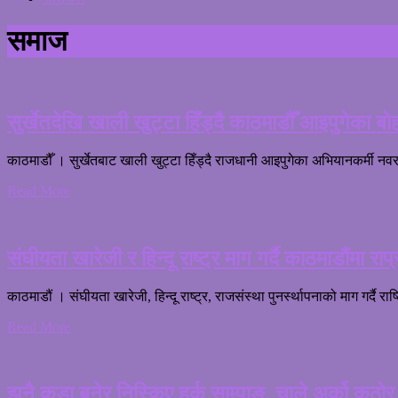
समाज
सुर्खेतदेखि खाली खुट्टा हिँड्दै काठमाडौँ आइपुगेका बो
काठमाडौँ । सुर्खेतबाट खाली खुट्टा हिँड्दै राजधानी आइपुगेका अभियानकर्मी नवरा
Read More
संघीयता खारेजी र हिन्दू राष्ट्र माग गर्दै काठमाडौंमा राप
काठमाडौं । संघीयता खारेजी, हिन्दू राष्ट्र, राजसंस्था पुनर्स्थापनाको माग गर्दै राष
Read More
झनै कडा बनेर निस्किए हर्क साम्पाङ, चाले अर्को कठो