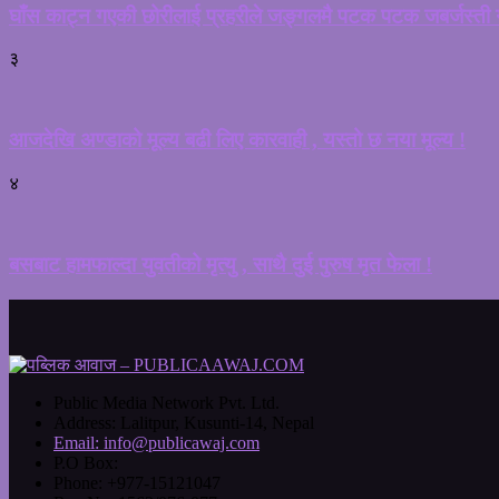
घाँस काट्न गएकी छोरीलाई प्रहरीले जङ्गलमै पटक पटक जबर्जस्ती गर
३
आजदेखि अण्डाको मूल्य बढी लिए कारवाही , यस्तो छ नया मूल्य !
४
बसबाट हामफाल्दा युवतीको मृत्यु , साथै दुई पुरुष मृत फेला !
Public Media Network Pvt. Ltd.
Address:
Lalitpur, Kusunti-14, Nepal
Email:
info@publicawaj.com
P.O Box:
Phone:
+977-15121047