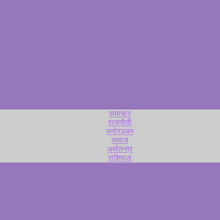
समाचार
राजनीती
मनोरञ्जन
समाज
अर्थतन्त्र
राशिफल