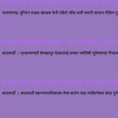
नारायणगढ–मुग्लिङ सडक खण्डमा फेरी पहिरो, बस्ती छ
नारायणगढ–मुग्लिन सडक खण्डमा फेरी पहिरो जाँदा सयौं सवारी साधान रोकिन प
Read More
देउवाको ज्योतिषीको सल्लाह : चुनावका लागि ४ मंसिर 
काठमाडौं । प्रधानमन्त्री शेरबहादुर देउवालाई उनका ज्योतिषी सुरेशचन्द्र रिज
Read More
बानेश्वर पुगेर अन्डरग्राउण्ड पार्किङमा सटर राखेर गर
काठमाडौं । काठमाडौं महानगरपालिकाका मेयर बालेन साह नयाँबानेश्वर क्षेत्र पु
Read More