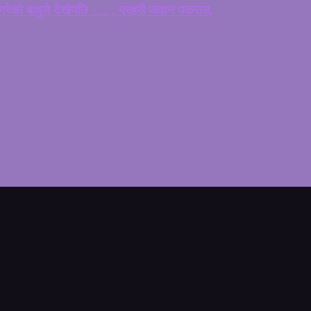
ेको बावुले देखेपछि …. , प्रहरी जवान पक्राउ,