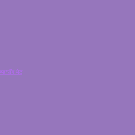
चण्ड’सँग भेट