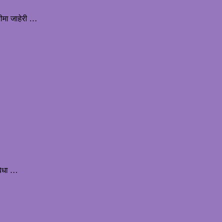
ीमा जाहेरी …
बिधा …