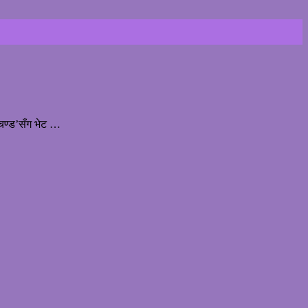
्रचण्ड’सँग भेट …