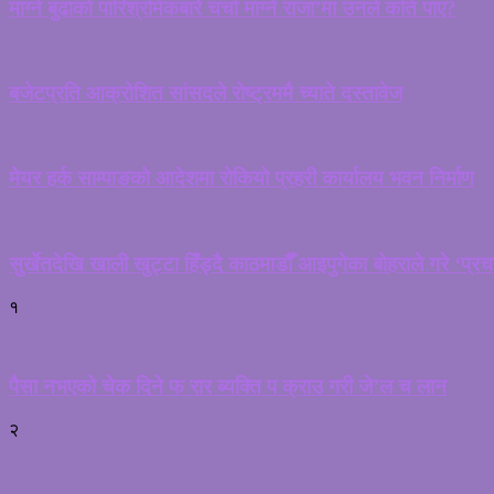
माग्ने बुढाको पारिश्रमिकबारे चर्चा माग्ने राजा’मा उनले कति पाए?
बजेटप्रति आक्रोशित सांसदले रोष्ट्रममै च्याते दस्तावेज
मेयर हर्क साम्पाङको आदेशमा रोकियो प्रहरी कार्यालय भवन निर्माण
सुर्खेतदेखि खाली खुट्टा हिँड्दै काठमाडौँ आइपुगेका बोहराले गरे ‘प्र
१
पैसा नभएको चेक दिने फ रार ब्यक्ति प क्राउ गरी जे’ल च लान
२