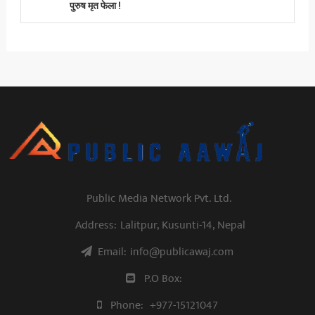
पुरुष मृत फेला !
Public Media Network Pvt. Ltd.
Address:
Lalitpur, Kusunti-14, Nepal
Email:
info@publicawaj.com
P.O Box:
Phone:
+977-15121047