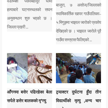
वडाध्यक्ष पदमाबहादुर धामी
बाजुरा, ७ असोज/जिल्लाको
हत्याबारे घटनास्थलको सघन
स्वामिकार्तिक खापर गाउँपालिका–
अनुसन्धान शुरु भएको छ ।
५ मिगुङ्मा भाइरल ज्वरोको प्रकोप
जिल्ला प्रहरी …
देखिएको छ । भाइरल ज्वरोले पूरै
गाउँमा सन्त्रास फैलिएको …
आँगनमा बसेर पढिरहेका बेला
ट्र्याक्टर दुर्घटना हुँदा तीन
सर्पले डसेर बालकको मृ*त्यु
विद्यार्थीको मृत्यु ,अन्य चार