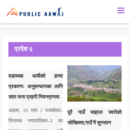
समाचार
राजनीती
मनोरञ्जन
समाज
प्रदेश ६
अर्थतन्त्र
राशिफल
वडाध्यक्ष धामीको हत्या
प्रकरणः अनुसन्धानका लागि
सात जना प्रहरी नियन्त्रणमा
अछाम, २२ माघ / पञ्चदेवल–
पूरै गाउँ भाइरल ज्वरोको
विनायक नगरपालिका–२ का
जोखिममा,गाउँ नै सुनसान