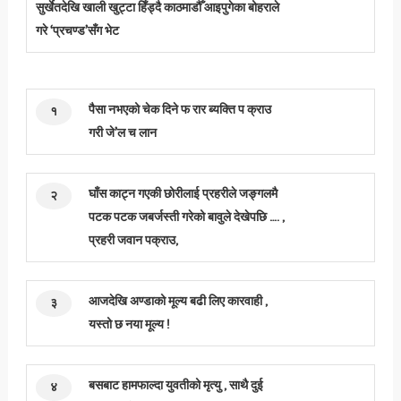
सुर्खेतदेखि खाली खुट्टा हिँड्दै काठमाडौँ आइपुगेका बोहराले
गरे ‘प्रचण्ड’सँग भेट
पैसा नभएको चेक दिने फ रार ब्यक्ति प क्राउ
१
गरी जे’ल च लान
घाँस काट्न गएकी छोरीलाई प्रहरीले जङ्गलमै
२
पटक पटक जबर्जस्ती गरेको बावुले देखेपछि …. ,
प्रहरी जवान पक्राउ,
आजदेखि अण्डाको मूल्य बढी लिए कारवाही ,
३
यस्तो छ नया मूल्य !
बसबाट हामफाल्दा युवतीको मृत्यु , साथै दुई
४