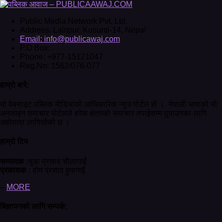
Public Media Network Pvt. Ltd.
Address:
Lalitpur, Kusunti-14, Nepal
Email:
info@publicawaj.com
P.O Box:
Phone:
+977-15121047
Reg.No:
1562/076-077
हाम्रो बारे:
यो वेबसाइट पब्लिक मीडियाको आधिकारिक न्युज पोर्टल हो । नेपाली भाषाको यो
अनलाइन समाचार पोर्टलले हरेक क्षेत्रको समाचार तपाईसम्म पुर्‍याउनका लागि
अहोरात्र लागिरहेको छ ।
हाम्रो टिम
सम्पादक
:चुडा प्रसाद चौलागाईं
प्रकाशक :
होम प्रसाद हुमागाईं
–
MORE
बिज्ञापनको लागि सम्पर्क: