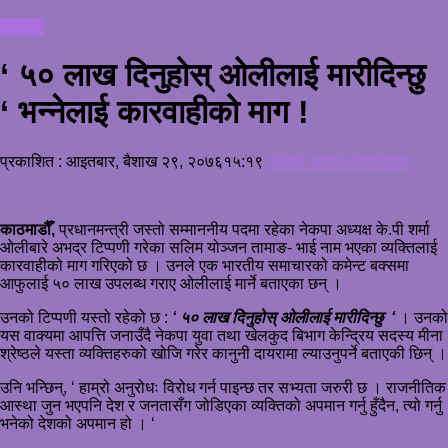
समाचार
‘ ५० लाख दिनुहोस् ओलीलाई मारीदिन्छु
‘ भन्नेलाई कारवाहीको माग !
प्रकाशित : आइतबार, बैशाख २९, २०७६
१५:१९
पब्लिक आवाज /संवाददाता
काठमाडौँ,
प्रधानमन्त्री जस्तो सम्माननीय पदमा रहेका नेकपा अध्यक्ष के.पी शर्मा
ओलीबारे अभद्र टिप्पणी गरेका सलिम योञ्जन तामाङ- भाई नाम भएका व्यक्तिलाई
कारवाहीको माग गरिएको छ । उनले एक भारतीय समाचारको कमेन्ट बक्समा
आफुलाई ५० लाख उपलब्ध गराए ओलीलाई मार्ने बताएका छन् ।
उनको टिप्पणी यस्तो रहेको छ :
‘ ५० लाख दिनुहोस् ओलीलाई मारीदिन्छु ‘
। उनको
यस वाक्यमा आपत्ति जनाउँदै नेकपा युवा तथा खेलकुद बिभाग केन्द्रिय सदस्य मीना
श्रेष्ठले यस्ता व्यक्तिहरुको खोजि गरेर कानुनी दायरामा ल्याउनुपर्ने बताएकी छिन् ।
उनि भन्छिन्, ‘ हाम्रो अनुरोधः विरोध गर्न पाइन्छ तर सभ्यता जरुरी छ । राजनीतिक
आस्था जुन भएपनि देश र जनतासँग जोडिएका व्यक्तिको अपमान गर्नु हुँदैन, त्यो गर्नु
भनेको देशको अपमान हो । ‘