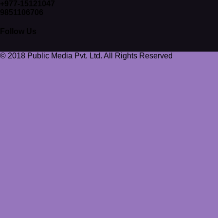
+977-15121047
9851106706
Follow Us
© 2018 Public Media Pvt. Ltd. All Rights Reserved