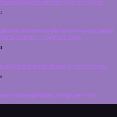
पैसा नभएको चेक दिने फ रार ब्यक्ति प क्राउ गरी जे’ल च लान
२
घाँस काट्न गएकी छोरीलाई प्रहरीले जङ्गलमै पटक पटक जबर्जस्ती
गरेको बावुले देखेपछि …. , प्रहरी जवान पक्राउ,
३
आजदेखि अण्डाको मूल्य बढी लिए कारवाही , यस्तो छ नया मूल्य !
४
बसबाट हामफाल्दा युवतीको मृत्यु , साथै दुई पुरुष मृत फेला !