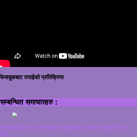
फेसबुकबाट तपाईको प्रतिक्रिया
सम्बन्धित समाचारहरु :
काठमाडौंको समता अस्पतालमा झुन्डिएको अवस्थामा युवतीको शव
फेला