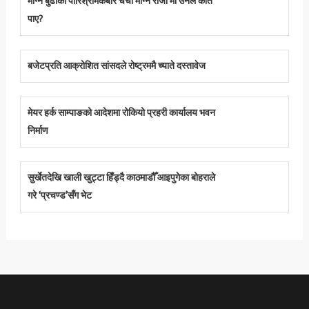
माग्ने बुढाको पारिश्रमिकबारे चर्चा माग्ने राजा’मा उनले कति
पाए?
बजेटप्रति आक्रोशित सांसदले रोष्ट्रममै च्याते दस्तावेज
मेयर हर्क साम्पाङको आदेशमा रोकियो प्रहरी कार्यालय भवन
निर्माण
सुर्खेतदेखि खाली खुट्टा हिँड्दै काठमाडौँ आइपुगेका बोहराले
गरे ‘प्रचण्ड’सँग भेट