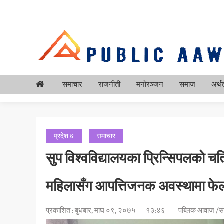
समाचार
राजनीती
मनोरञ्जन
समाज
अर्थत
प्रदेश ७
समाचार
सुप विश्वविद्यालयका प्रिन्सिपलको चर्त
महिलासँग आपत्तिजनक अवस्थामा फेल
प्रकाशित : बुधबार, माघ ०९, २०७५
१३:४६
पब्लिक आवाज /सं