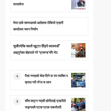
दस्तावेज
मेयर हर्क साम्पाङको आदेशमा रोकियो प्रहरी
कार्यालय भवन निर्माण
सुर्खेतदेखि खाली खुट्टा हिँड्दै काठमाडौँ
आइपुगेका बोहराले गरे ‘प्रचण्ड’सँग भेट
पैसा नभएको चेक दिने फ रार ब्यक्ति प
१
क्राउ गरी जे’ल च लान
घाँस काट्न गएकी छोरीलाई प्रहरीले
२
जङ्गलमै पटक पटक जबर्जस्ती