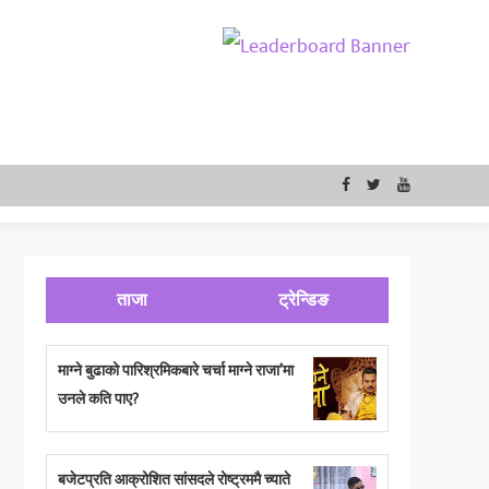
ताजा
ट्रेन्डिङ
माग्ने बुढाको पारिश्रमिकबारे चर्चा माग्ने राजा’मा
उनले कति पाए?
बजेटप्रति आक्रोशित सांसदले रोष्ट्रममै च्याते