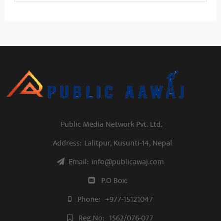
Public Media Network Pvt. Ltd.
Address:
Lalitpur, Kusunti-14, Nepal
Email:
info@publicawaj.com
P.O Box:
Phone:
+977-15121047
Reg.No:
1562/076-077