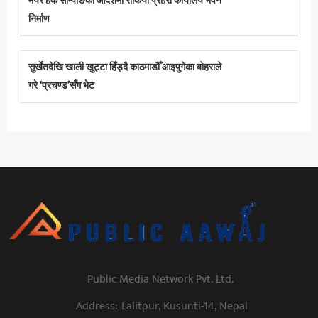
मेयर हर्क साम्पाङको आदेशमा रोकियो प्रहरी कार्यालय भवन
निर्माण
सुर्खेतदेखि खाली खुट्टा हिँड्दै काठमाडौँ आइपुगेका बोहराले
गरे ‘प्रचण्ड’सँग भेट
Public Media Network Pvt. Ltd.
Address:
Lalitpur, Kusunti-14, Nepal