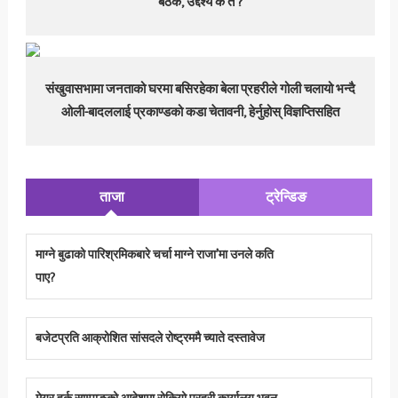
बैठक, उद्देश्य के त ?
संखुवासभामा जनताको घरमा बसिरहेका बेला प्रहरीले गोली चलायो भन्दै
ओली-बादललाई प्रकाण्डको कडा चेतावनी, हेर्नुहोस् विज्ञप्तिसहित
ताजा
ट्रेन्डिङ
माग्ने बुढाको पारिश्रमिकबारे चर्चा माग्ने राजा’मा उनले कति
पाए?
बजेटप्रति आक्रोशित सांसदले रोष्ट्रममै च्याते दस्तावेज