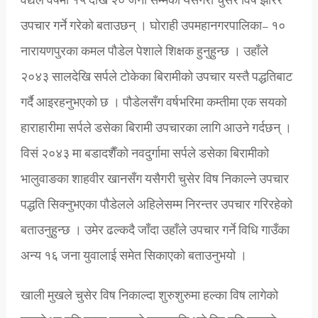
वैद्यले वर्षमा १५ देखि २० जना सम्मको यसैगरी चुसेर विष झारेर
उपचार गर्ने गरेको बताउछन् । घोराही उपमहानगरपालिका– १०
नारायणपुरका कमल पौडेल पेशाले शिक्षक हुनुहुन्छ । उहाँले
२०४३ सालदेखि सर्पले टोकेका बिरामीको उपचार यस्तै पद्धतिबाट
गर्दै आइरहनुभएको छ । पौडेलसँग वर्षभरिमा कम्तीमा एक सयको
हाराहारीमा सर्पले डसेका बिरामी उपचारका लागि आउने गर्दछन् ।
विसं २०४३ मा बडादशैँको नवदुर्गामा सर्पले डसेका बिरामीको
भालुवाङका शाहवीर खानसँग यसैगरी चुसेर विष निकाल्ने उपचार
पद्धति सिक्नुभएका पौडेलले अहिलेसम्म निरन्तर उपचार गरिरहेको
बताउनुहुन्छ । उमेर ढल्कदै जाँदा उहाँले उपचार गर्ने विधि गाउँका
अन्य १६ जना युवालाई समेत सिकाएको बताउनुभयो ।
खाली मुखले चुसेर विष निकाल्दा शुरुशुरुमा हल्का विष लागेको