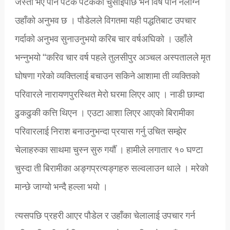
जस्तो भए पनि पटक पटकको चुसाइपछि भने विष पनि नलाग्ने
उहाँको अनुभव छ । पौडेलले विगतमा यही पद्धतिबाट उपचार
गर्दाको अनुभव सुनाउनुभयो करिब चार वर्षअघिको । उहाँले
भन्नुभयो “करिव चार वर्ष पहले तुलसीपुर अञ्चल अस्पतालले मृत
घोषणा गरेको व्यक्तिलाई बचाउन सकिने आशामा ती व्यक्तिको
परिवारले नारायणपुरस्थित मेरो घरमा लिएर आए । नाडी छाम्दा
ढुकढुकी कत्ति थिएन । एउटा आशा लिएर आएको बिरामीका
परिवारलाई निराश बनाउनुभन्दा प्रयास गर्नु उचित सम्झेर
चेलाहरुका साथमा चुस्न सुरु गर्यौँ । हामीले लगातार १० घण्टा
चुस्दा ती बिरामीका अङ्गप्रत्यङ्गहरु सल्वलाउन थाले । मरेको
मान्छे जाग्यो भन्दै हल्ला भयो ।
त्यसपछि प्रहरी आएर पौडेल र उहाँका चेलालाई उपचार गर्न