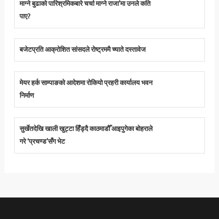
माग्ने बुढाको पारिश्रमिकबारे चर्चा माग्ने राजा’मा उनले कति
पाए?
बजेटप्रति आक्रोशित सांसदले रोष्ट्रममै च्याते दस्तावेज
मेयर हर्क साम्पाङको आदेशमा रोकियो प्रहरी कार्यालय भवन
निर्माण
सुर्खेतदेखि खाली खुट्टा हिँड्दै काठमाडौँ आइपुगेका बोहराले
गरे ‘प्रचण्ड’सँग भेट