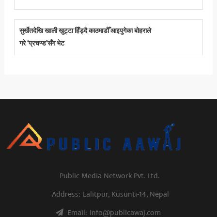
सुर्खेतदेखि खाली खुट्टा हिँड्दै काठमाडौँ आइपुगेका बोहराले
गरे ‘प्रचण्ड’सँग भेट
Public Media Network Pvt. Ltd.
Address:
Lalitpur, Kusunti-14, Nepal
Email:
info@publicawaj.com