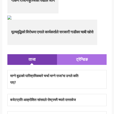
गोकर्ण राजनिकुञ्जको पर्खाल जीर्ण
मूल्यवृद्धिको विरोधमा एमाले कार्यकर्ताले सरकारी गाडीका चाबी खोसे
ताजा
ट्रेन्डिङ
माग्ने बुढाको पारिश्रमिकबारे चर्चा माग्ने राजा’मा उनले कति
पाए?
बजेटप्रति आक्रोशित सांसदले रोष्ट्रममै च्याते दस्तावेज