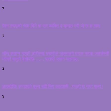
१
पैसा नभएको चेक दिने फ रार ब्यक्ति प क्राउ गरी जे’ल च लान
२
घाँस काट्न गएकी छोरीलाई प्रहरीले जङ्गलमै पटक पटक जबर्जस्ती
गरेको बावुले देखेपछि …. , प्रहरी जवान पक्राउ,
३
आजदेखि अण्डाको मूल्य बढी लिए कारवाही , यस्तो छ नया मूल्य !
४