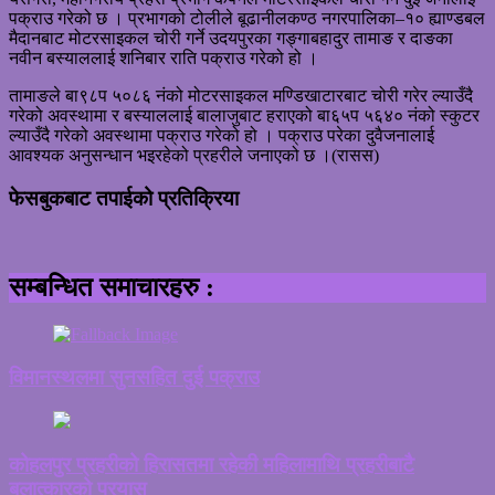
पक्राउ गरेको छ । प्रभागको टोलीले बूढानीलकण्ठ नगरपालिका–१० ह्याण्डबल
मैदानबाट मोटरसाइकल चोरी गर्ने उदयपुरका गङ्गाबहादुर तामाङ र दाङका
नवीन बस्याललाई शनिबार राति पक्राउ गरेको हो ।
तामाङले बा९८प ५०८६ नंको मोटरसाइकल मण्डिखाटारबाट चोरी गरेर ल्याउँदै
गरेको अवस्थामा र बस्याललाई बालाजुबाट हराएको बा६५प ५६४० नंको स्कुटर
ल्याउँदै गरेको अवस्थामा पक्राउ गरेको हो । पक्राउ परेका दुवैजनालाई
आवश्यक अनुसन्धान भइरहेको प्रहरीले जनाएको छ ।(रासस)
फेसबुकबाट तपाईको प्रतिक्रिया
सम्बन्धित समाचारहरु :
विमानस्थलमा सुनसहित दुई पक्राउ
कोहलपुर प्रहरीको हिरासतमा रहेकी महिलामाथि प्रहरीबाटै
बलात्कारको प्रयास