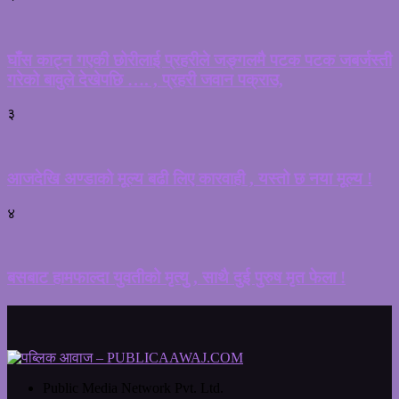
घाँस काट्न गएकी छोरीलाई प्रहरीले जङ्गलमै पटक पटक जबर्जस्ती
गरेको बावुले देखेपछि …. , प्रहरी जवान पक्राउ,
३
आजदेखि अण्डाको मूल्य बढी लिए कारवाही , यस्तो छ नया मूल्य !
४
बसबाट हामफाल्दा युवतीको मृत्यु , साथै दुई पुरुष मृत फेला !
Public Media Network Pvt. Ltd.