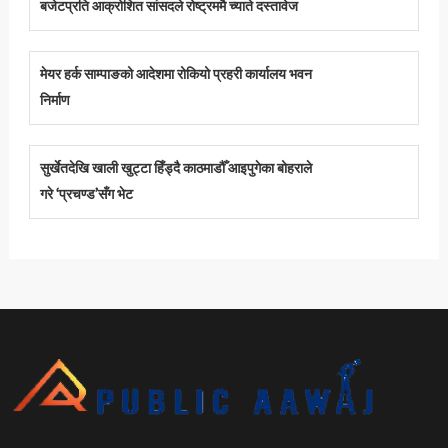
बजेटप्रति आक्रोशित सांसदले रोष्ट्रममै च्याते दस्तावेज
मेयर हर्क साम्पाङको आदेशमा रोकियो प्रहरी कार्यालय भवन
निर्माण
सुर्खेतदेखि खाली खुट्टा हिँड्दै काठमाडौँ आइपुगेका बोहराले
गरे ‘प्रचण्ड’सँग भेट