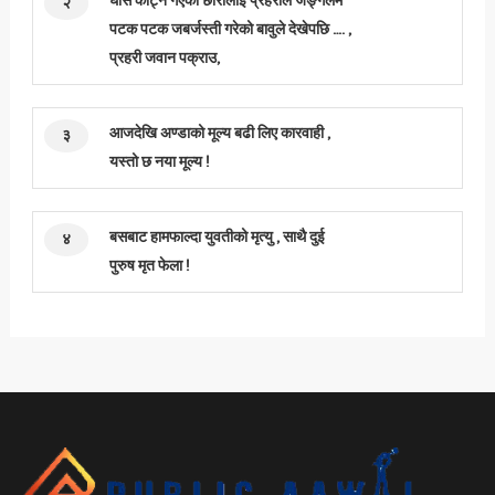
घाँस काट्न गएकी छोरीलाई प्रहरीले जङ्गलमै
२
पटक पटक जबर्जस्ती गरेको बावुले देखेपछि …. ,
प्रहरी जवान पक्राउ,
आजदेखि अण्डाको मूल्य बढी लिए कारवाही ,
३
यस्तो छ नया मूल्य !
बसबाट हामफाल्दा युवतीको मृत्यु , साथै दुई
४
पुरुष मृत फेला !