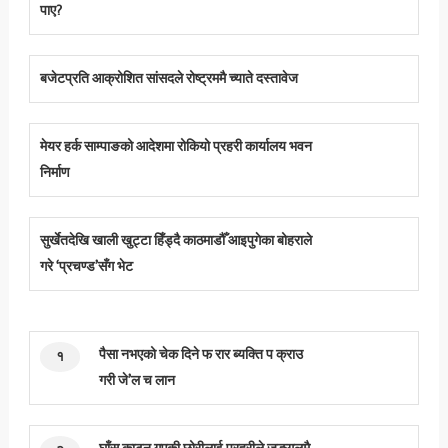
पाए?
बजेटप्रति आक्रोशित सांसदले रोष्ट्रममै च्याते दस्तावेज
मेयर हर्क साम्पाङको आदेशमा रोकियो प्रहरी कार्यालय भवन
निर्माण
सुर्खेतदेखि खाली खुट्टा हिँड्दै काठमाडौँ आइपुगेका बोहराले
गरे ‘प्रचण्ड’सँग भेट
पैसा नभएको चेक दिने फ रार ब्यक्ति प क्राउ
१
गरी जे’ल च लान