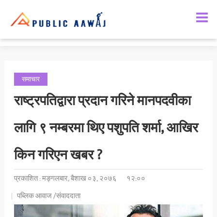
समाचार
राजनीती
मनोरञ्जन
समाज
समाचार
राष्ट्रपतिद्वारा प्रदान गरिने मानपदवीका
अर्थतन्त्र
राशिफल
लागि ९ नम्बरमा थिए पशुपति शर्मा, आखिर
किन गरिएन खबर ?
प्रकाशित : मङ्गलबार, बैशाख ०३, २०७६
१२:००
पब्लिक आवाज /संवाददाता