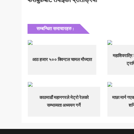
फेसबुकबाट तपाईको प्रतिक्रिया
सम्बन्धित समाचारहरु :
महाशिवरात्रि
आठ हजार ५०० क्विन्टल चामल मौज्दात
ट्रा
काठमाडौं महानगरले मेट्रो रेलको
माछा मार्न गए
सम्भाव्यता अध्ययन गर्ने
शनि