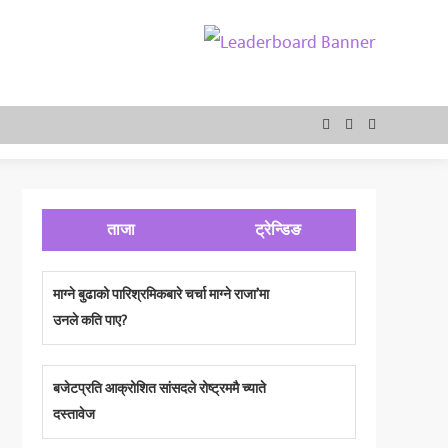
ताजा
ट्रेन्डिङ
माग्ने बुढाको पारिश्रमिकबारे चर्चा माग्ने राजा’मा
उनले कति पाए?
बजेटप्रति आक्रोशित सांसदले रोष्ट्रममै च्याते
दस्तावेज