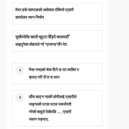
मेयर हर्क साम्पाङको आदेशमा रोकियो प्रहरी
कार्यालय भवन निर्माण
सुर्खेतदेखि खाली खुट्टा हिँड्दै काठमाडौँ
आइपुगेका बोहराले गरे ‘प्रचण्ड’सँग भेट
पैसा नभएको चेक दिने फ रार ब्यक्ति प
१
क्राउ गरी जे’ल च लान
घाँस काट्न गएकी छोरीलाई प्रहरीले
२
जङ्गलमै पटक पटक जबर्जस्ती
गरेको बावुले देखेपछि …. , प्रहरी
जवान पक्राउ,