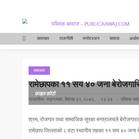
समाचार
राजनीती
मनोरञ्जन
समाज
अर्थतन
समाचार
रामेछापका ११ सय ४० जना बेराेजगारि 
फ़ाइल फ़ोटो
प्रकाशित : मङ्गलबार, बैशाख ३१, २०७६
१३:३७
पब्लिक आव
श्रम, रोजगार तथा सामाजिक सुरक्षा मन्त्रालयले बेरोजगा
रामेछाप जिल्लाको ८ वटा स्थानीय तहका ११ सय ४० जना बे