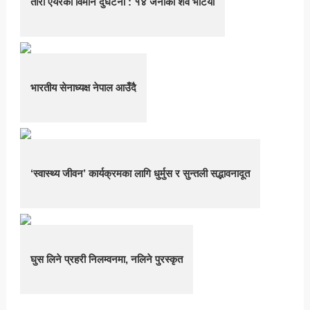
तारा एयरको विमान दुर्घटना : १४ जनाको शव भेटियो
भारतीय सेनाध्यक्ष नेपाल आउँदै
‘स्वास्थ्य जीवन’ कार्यक्रमका लागि धुर्मुस र सुन्तली सद्भावनादूत
घुस लिने प्रहरी निलम्वनमा, नलिने पुरस्कृत