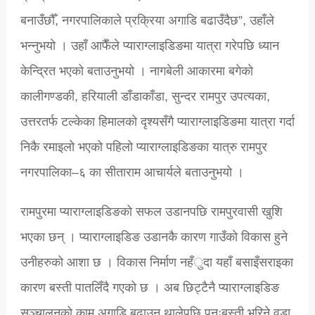
बनाउँछौँ, नगरपालिकाले प्रक्रिया अगाडि बढाउँदैछ”, उहाँले
भन्नुभयो । उहाँ आफैँले प्याराग्लाइडिङमा यात्रा गरेपछि ध्यान
केन्द्रित भएको बताउनुभयो । नागबेली आकारमा बगेको
कालीगण्डकी, हरियाली डाँडाकाँडा, सुन्दर रामपुर उपत्यका,
उत्तरतर्फ टल्केका हिमालको दृश्यसँगै प्याराग्लाइडिङमा यात्रा गर्दा
निकै रमाइलो भएको पहिलो प्याराग्लाइडिङका यात्रु रामपुर
नगरपालिका–६ का सीताराम आचार्यले बताउनुभयो ।
रामपुरमा प्याराग्लाइडिङको सफल उडानपछि रामपुरवासी खुशि
भएका छन् । प्याराग्लाइडिङ उडानकै कारण गाउँको विकास हुने
उनीहरुको आशा छ । विकास निर्माण नहँुदा यहाँ बसाइँसराइका
कारण बस्ती पातलिँदै गएको छ । अब छिट्टैनै प्याराग्लाइडिङ
सञ्चालनको काम अगाडि बढाउन थालेपछि पुनःबस्ती भरिने वडा