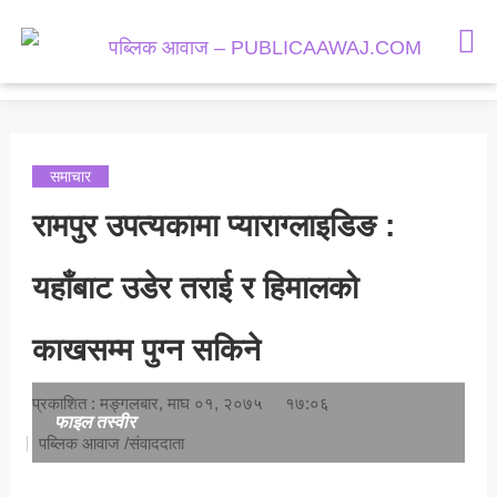
समाचार
राजनीती
मनोरञ्जन
समाचार
समाज
रामपुर उपत्यकामा प्याराग्लाइडिङ :
अर्थतन्त्र
यहाँबाट उडेर तराई र हिमालको
राशिफल
काखसम्म पुग्न सकिने
प्रकाशित : मङ्गलबार, माघ ०१, २०७५
१७:०६
फाइल तस्वीर
पब्लिक आवाज /संवाददाता