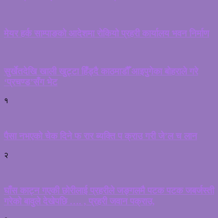
मेयर हर्क साम्पाङको आदेशमा रोकियो प्रहरी कार्यालय भवन निर्माण
सुर्खेतदेखि खाली खुट्टा हिँड्दै काठमाडौँ आइपुगेका बोहराले गरे
‘प्रचण्ड’सँग भेट
१
पैसा नभएको चेक दिने फ रार ब्यक्ति प क्राउ गरी जे’ल च लान
२
घाँस काट्न गएकी छोरीलाई प्रहरीले जङ्गलमै पटक पटक जबर्जस्ती
गरेको बावुले देखेपछि …. , प्रहरी जवान पक्राउ,