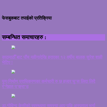
फेसबुकबाट तपाईको प्रतिक्रिया
सम्बन्धित समाचारहरु :
काठमाठौँ बाट पाँच महीनादेखि हराएका १२ वर्षीय बालक सुरेश शाही
भेटिए !
पुनःनिर्माण प्राधिकरणका कर्मचारी रु छ हजार घु’स लिदा लिदै
रं’गेहात प’क्रा’उ
डा.गोविन्द केसीको स्वस्थ्यमा समस्या आए पछि अस्पताल भर्ना