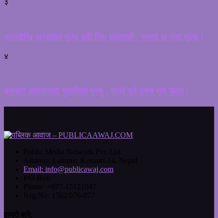
३
आजदेखि अण्डाको मूल्य बढी लिए कारवाही , यस्तो छ नया मूल्य !
४
बसबाट हामफाल्दा युवतीको मृत्यु , साथै दुई पुरुष मृत फेला !
Public Media Network Pvt. Ltd.
Address:
Lalitpur, Kusunti-14, Nepal
Email:
info@publicawaj.com
P.O Box:
Phone:
+977-15121047
Reg.No:
1562/076-077
हाम्रो बारे: