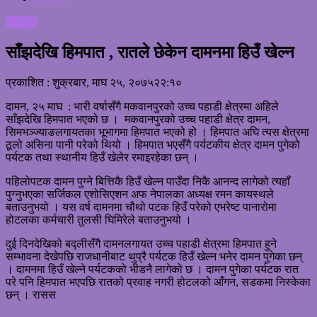
समाचार
साँझदेखि हिमपात , रातले छेकेन दामनमा हिउँ खेल्न
प्रकाशित : शुक्रबार, माघ २५, २०७५
२२:१०
दामन, २५ माघ : भारी वर्षासँगै मकवानपुरको उच्च पहाडी क्षेत्रमा अहिले
साँझदेखि हिमपात भएको छ । मकवानपुरको उच्च पहाडी क्षेत्र दामन,
सिमभञ्ज्याङलगायतका भूभागमा हिमपात भएको हो । हिमपात अघि त्यस क्षेत्रमा
ठूलो असिना पानी परेको थियो । हिमपात भएसँगै पर्यटकीय क्षेत्र दामन पुगेको
पर्यटक तथा स्थानीय हिउँ खेलेर रमाइरहेका छन् ।
पहिलोपटक दामन पुग्ने बित्तिकै हिउँ खेल्न पाउँदा निकै आनन्द लागेको त्यहाँ
पुग्नुभएका सर्जिकल एशोसिएशन अफ नेपालका अध्यक्ष रमन कायस्थले
बताउनुभयो । यस वर्ष दामनमा चौथो पटक हिउँ परेको एभरेष्ट पानारोमा
होटलका कर्मचारी तुलसी घिमिरेले बताउनुभयो ।
दुई दिनदेखिको बद्लीसँगै दामनलगायत उच्च पहाडी क्षेत्रमा हिमपात हुने
सम्भावना देखेपछि राजधानीबाट थुप्रै पर्यटक हिउँ खेल्न भनेर दामन पुगेका छन्
। दामनमा हिउँ खेल्ने पर्यटकको भीडनै लागेको छ । दामन पुगेका पर्यटक रात
परे पनि हिमपात भएपछि रातको प्रवाह नगरी होटलको आँगन, सडकमा निस्केका
छन् । रासस