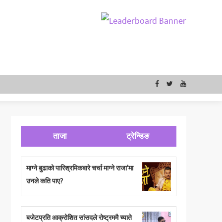
ताजा
ट्रेन्डिङ
माग्ने बुढाको पारिश्रमिकबारे चर्चा माग्ने राजा’मा
उनले कति पाए?
बजेटप्रति आक्रोशित सांसदले रोष्ट्रममै च्याते