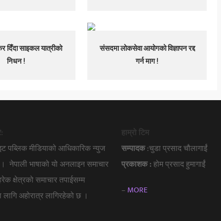
कर दिँदा साइकल यात्रीको
संसदमा लोकसेवा आयोगको विज्ञापन रद्द
निधन !
गर्न माग !
े:
हाम्रो टिम
ाइट पब्लिक मीडियाको आधिकारिक न्युज
सम्पादक
:चुडा प्रसाद चौलागाईं
हो । नेपाली भाषाको यो अनलाइन समाचार
प्रकाशक :
होम प्रसाद हुमागाईं
 हरेक क्षेत्रको समाचार तपाईसम्म
–
MORE
नका लागि अहोरात्र लागिरहेको छ ।