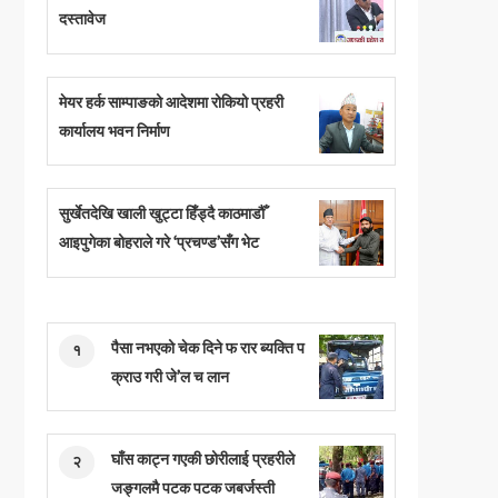
दस्तावेज
मेयर हर्क साम्पाङको आदेशमा रोकियो प्रहरी
कार्यालय भवन निर्माण
सुर्खेतदेखि खाली खुट्टा हिँड्दै काठमाडौँ
आइपुगेका बोहराले गरे ‘प्रचण्ड’सँग भेट
पैसा नभएको चेक दिने फ रार ब्यक्ति प
१
क्राउ गरी जे’ल च लान
घाँस काट्न गएकी छोरीलाई प्रहरीले
२
जङ्गलमै पटक पटक जबर्जस्ती