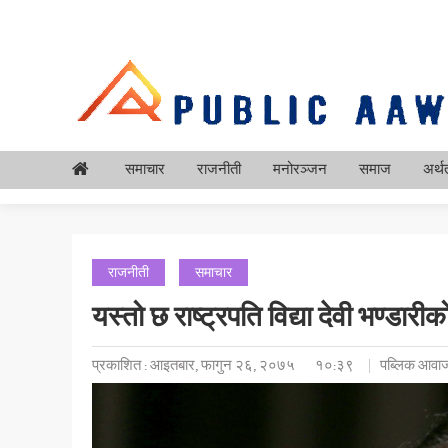
समाचार
राजनीती
मनोरञ्जन
समाज
अर्थत
राजनीती
समाचार
यस्तो छ राष्ट्रपति विद्या देवी भण्डार
प्रकाशित : आइतबार, फागुन २६, २०७५
१०:३९
पब्लिक आवाज