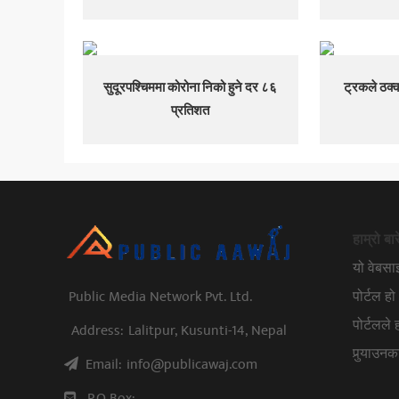
सुदूरपश्चिममा कोरोना निको हुने दर ८६
ट्रकले ठक्
प्रतिशत
हाम्रो बार
यो वेबस
Public Media Network Pvt. Ltd.
पोर्टल 
पोर्टलले
Address:
Lalitpur, Kusunti-14, Nepal
पुर्‍याउ
Email:
info@publicawaj.com
P.O Box: