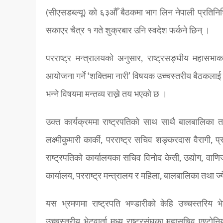
(सीएसडब्ल्यू) को ६३औँ बैठकमा भाग लिन नेपाली प्रतिनिधिमण्
सकाएर चैत्र १ गते शुक्रबार उनि स्वदेश फर्कने छिन् ।
परराष्ट्र मन्त्रालयको अनुसार, राष्ट्रसङ्घीय महासभाका
आयोजना गर्ने ‘शक्तिमा नारी’ विषयक उच्चस्तरीय बैठकलाई सम्
भन्ने विषयमा मन्तव्य राख्ने तय भएको छ ।
उक्त कार्यक्रममा राष्ट्रपतिको साथ साथै बालबालिका तथा
लक्ष्मीकुमारी कार्की, परराष्ट्र सचिव शङ्करदास वैराग
राष्ट्रपतिको कार्यालयका सचिव विनोद केसी, उद्योग, वाणि
कार्यालय, परराष्ट्र मन्त्रालय र महिला, बालबालिका तथा ज्
यस भ्रमणमा राष्ट्रपति भण्डारीको केहि उच्चस्तरिय भ
उच्चस्तरीय भेटवार्ता मध्य राष्ट्रसंघका महासचिव एण्टोनि