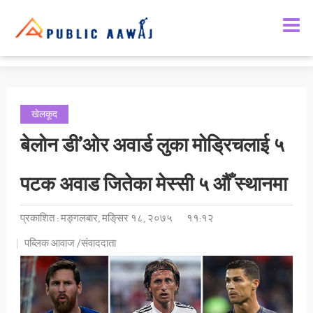
खेलकूद
बेलोन डी’ओर अवार्ड लुका मोड्रिचलाई ५
पटक अवाड जितेका मेस्सी ५ औँ स्थानमा
प्रकाशित : मङ्गलबार, मङि्सर १८, २०७५
११:१२
पब्लिक आवाज /संवाददाता