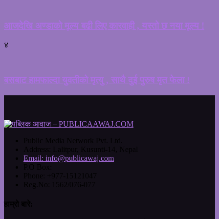
आजदेखि अण्डाको मूल्य बढी लिए कारवाही , यस्तो छ नया मूल्य !
४
बसबाट हामफाल्दा युवतीको मृत्यु , साथै दुई पुरुष मृत फेला !
Public Media Network Pvt. Ltd.
Address:
Lalitpur, Kusunti-14, Nepal
Email:
info@publicawaj.com
P.O Box:
Phone:
+977-15121047
Reg.No:
1562/076-077
हाम्रो बारे: