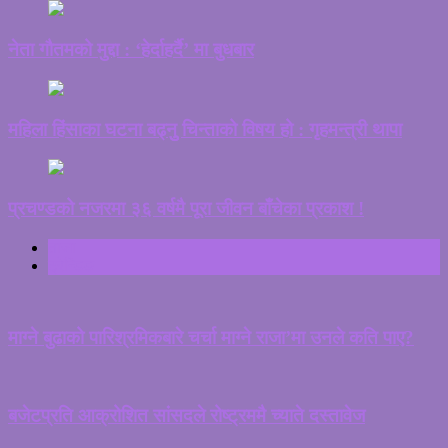
नेता गौतमको मुद्दा : ‘हेर्दाहर्दै’ मा बुधबार
महिला हिंसाका घटना बढ्नुु चिन्ताको विषय हो : गृहमन्त्री थापा
प्रचण्डको नजरमा ३६ वर्षमै पूरा जीवन बाँचेका प्रकाश !
ताजा
ट्रेन्डिङ
माग्ने बुढाको पारिश्रमिकबारे चर्चा माग्ने राजा’मा उनले कति पाए?
बजेटप्रति आक्रोशित सांसदले रोष्ट्रममै च्याते दस्तावेज