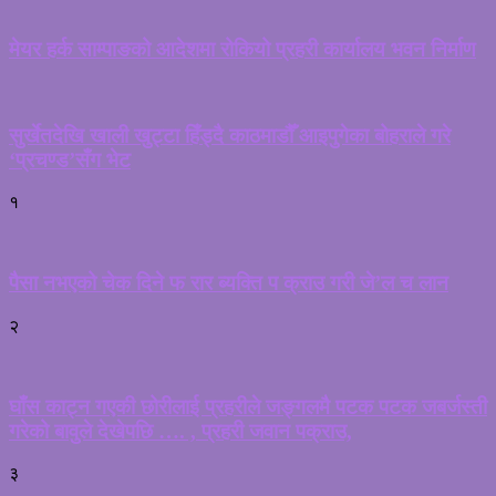
मेयर हर्क साम्पाङको आदेशमा रोकियो प्रहरी कार्यालय भवन निर्माण
सुर्खेतदेखि खाली खुट्टा हिँड्दै काठमाडौँ आइपुगेका बोहराले गरे
‘प्रचण्ड’सँग भेट
१
पैसा नभएको चेक दिने फ रार ब्यक्ति प क्राउ गरी जे’ल च लान
२
घाँस काट्न गएकी छोरीलाई प्रहरीले जङ्गलमै पटक पटक जबर्जस्ती
गरेको बावुले देखेपछि …. , प्रहरी जवान पक्राउ,
३