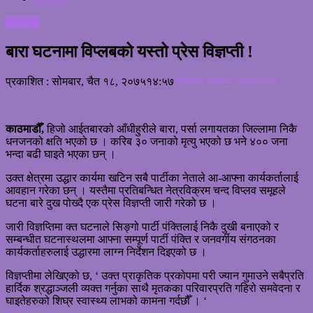
राजनीती
बारा घटनामा विप्लबको यस्तो प्रेस विज्ञप्ती !
प्रकाशित : सोमबार, चैत १८, २०७५
१४:५७
पब्लिक आवाज /संवाददाता
काठमाडौँ,
हिजो आईतबारको आँधीहुरीले बारा, पर्सा लगायतका जिल्लामा निकै
धनजनको क्षति भएको छ । करिब ३० जनाको मृत्यु भएको छ भने ४०० जना
भन्दा बढी घाइते भएका छन् ।
उक्त क्षेत्रमा उद्धार कार्यमा खटिन सबै पार्टीका नेताले आ-आफ्ना कार्यकर्तालाई
आवहान गरेका छन् । यस्तैमा प्रतिबन्धित नेत्रविक्रम चन्द विप्लव समूहले
घटना बारे दुख पोख्दै एक प्रेस विज्ञप्ती जारी गरेको छ ।
जारी विज्ञप्तिमा क्त घटनाले सिङ्गो पार्टी पंक्तिलाई निकै दुखी बनाएको र
सम्बन्धीत घटनास्थलमा आफ्ना सम्पूर्ण पार्टी पंक्ति र जनवर्गीय संगठनका
कार्यकर्ताहरुलाई उद्धारमा लाग्न निर्देशन दिइएको छ ।
विज्ञप्तीमा लेखिएको छ, ‘ उक्त प्राकृतिक प्रकोपमा परी ज्यान गुमाउने सबैप्रति
हार्दिक श्रद्धाञ्जली व्यक्त गर्नुका साथै मृतकका परिवारप्रति गहिरो समवेदना र
घाइतेहरुको शिघ्र स्वास्थ्य लाभको कामना गर्दछौँ । ‘