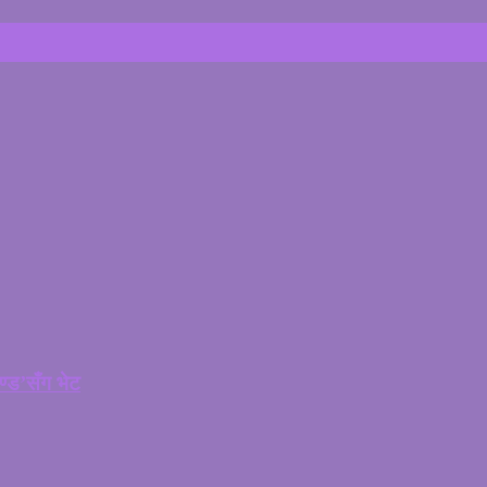
चण्ड’सँग भेट