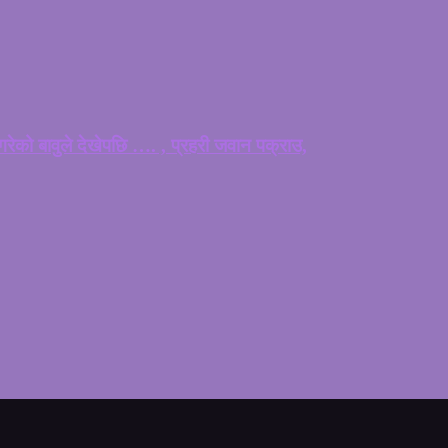
ेको बावुले देखेपछि …. , प्रहरी जवान पक्राउ,