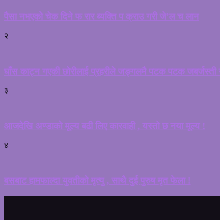
पैसा नभएको चेक दिने फ रार ब्यक्ति प क्राउ गरी जे’ल च लान
२
घाँस काट्न गएकी छोरीलाई प्रहरीले जङ्गलमै पटक पटक जबर्जस्ती गर
३
आजदेखि अण्डाको मूल्य बढी लिए कारवाही , यस्तो छ नया मूल्य !
४
बसबाट हामफाल्दा युवतीको मृत्यु , साथै दुई पुरुष मृत फेला !