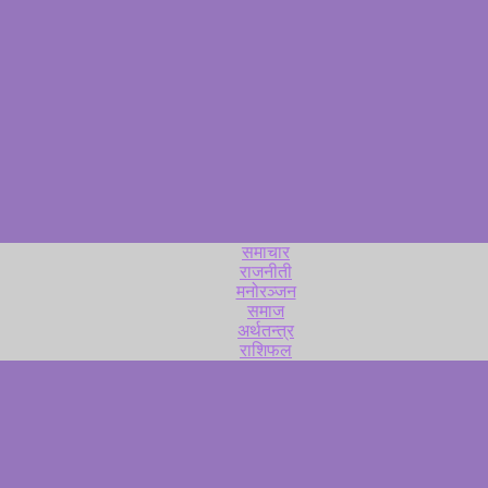
समाचार
राजनीती
मनोरञ्जन
समाज
अर्थतन्त्र
राशिफल