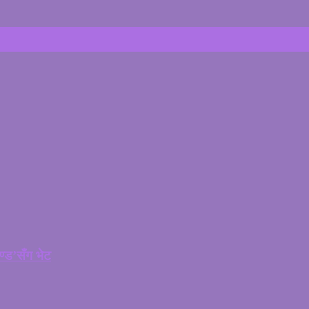
चण्ड’सँग भेट