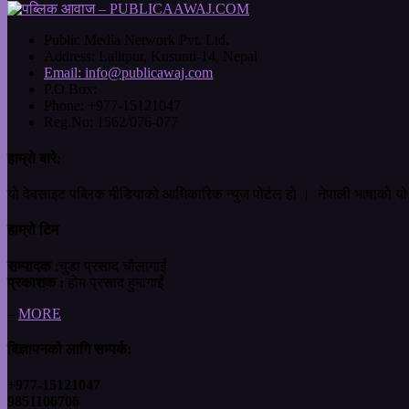
Public Media Network Pvt. Ltd.
Address:
Lalitpur, Kusunti-14, Nepal
Email:
info@publicawaj.com
P.O Box:
Phone:
+977-15121047
Reg.No:
1562/076-077
हाम्रो बारे:
यो वेबसाइट पब्लिक मीडियाको आधिकारिक न्युज पोर्टल हो । नेपाली भाषाको यो 
हाम्रो टिम
सम्पादक
:चुडा प्रसाद चौलागाईं
प्रकाशक :
होम प्रसाद हुमागाईं
–
MORE
बिज्ञापनको लागि सम्पर्क:
+977-15121047
9851106706