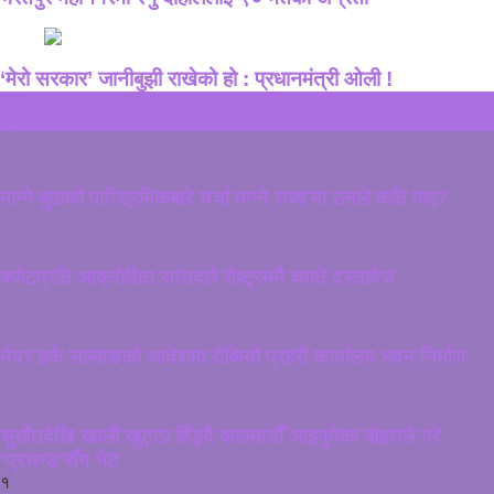
‘मेरो सरकार’ जानीबुझी राखेको हो : प्रधानमंत्री ओली !
ताजा
ट्रेन्डिङ
माग्ने बुढाको पारिश्रमिकबारे चर्चा माग्ने राजा’मा उनले कति पाए?
बजेटप्रति आक्रोशित सांसदले रोष्ट्रममै च्याते दस्तावेज
मेयर हर्क साम्पाङको आदेशमा रोकियो प्रहरी कार्यालय भवन निर्माण
सुर्खेतदेखि खाली खुट्टा हिँड्दै काठमाडौँ आइपुगेका बोहराले गरे
‘प्रचण्ड’सँग भेट
१