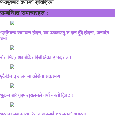
फेसबुकबाट तपाईको प्रतिक्रिया
सम्बन्धित समाचारहरु :
‘प्रतिबन्ध समाधान होइन, बम पडकाउनु त झन हुँदै होइन’, जनार्दन
शर्मा
बोरा भित्र शव बोकेर हिंडीरहेका २ पक्राउ !
एकैदिन ३५ जनामा कोरोना सक्रमण
भूकम्प बारे गृहमन्त्रालयले गर्यो यस्तो ट्विट !
भरतपुर महानगरमा रेनु दाहाललाई ९० मतको अग्रता