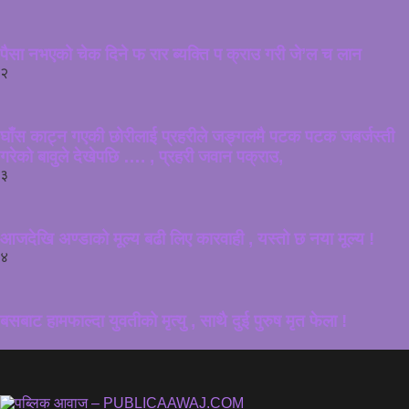
पैसा नभएको चेक दिने फ रार ब्यक्ति प क्राउ गरी जे’ल च लान
२
घाँस काट्न गएकी छोरीलाई प्रहरीले जङ्गलमै पटक पटक जबर्जस्ती
गरेको बावुले देखेपछि …. , प्रहरी जवान पक्राउ,
३
आजदेखि अण्डाको मूल्य बढी लिए कारवाही , यस्तो छ नया मूल्य !
४
बसबाट हामफाल्दा युवतीको मृत्यु , साथै दुई पुरुष मृत फेला !