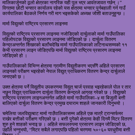
मालिकार्जुनको ठूलो क्षेत्रका नागरिक यही पुल भएर आवतजावत गर्छन् ।”
विगतमा छोटी भन्सार कार्यालय रहेको यस क्षेत्रमा भन्सार पुर्नबहाली गर्न गाउँ
कार्यपालिका बैठकले निर्णय गरी माग भइसकेको अध्यक्ष जोशी बताउनुहुन्छ ।
मार्मा विद्युत्को राष्ट्रिय प्रसारण लाइनमा
विद्युत्को राष्ट्रिय प्रसारण लाइनमा नजोडिएको दार्चुलाको मार्मा गाउँपालिका
पहिलोपटक विद्युत्को प्रसारण लाइनमा जोडिएको छ । दार्चुला वितरण
केन्द्रअन्तर्गत शिखरको बलाँचदेखि मार्मा गाउँपालिकाको लटिनाथसम्मको ११
केभी प्रसारण लाइन जोडिएपछि मार्मा विद्युत्को राष्ट्रिय प्रसारण लाइनमा
जोडिएको हो ।
गाउँपालिकाको विभिन्न क्षेत्रमा ग्रामीण विद्युतीकरण भएसँगै अहिले प्रसारण
लाइनको परीक्षण भइरहेको नेपाल विद्युत् प्राधिकरण वितरण केन्द्र दार्चुलाले
जनाएको छ ।
उक्त क्षेत्रमा पर्ने विद्युतीय उपकरणमा विद्युत् चार्ज प्रवाह भइरहेकाले पोल र तार
नछुन विद्युत् प्राधिकरण दार्चुला वितरण केन्द्रले आग्रह गरेको छ । विद्युत्को
राष्ट्रिय प्रसारण लाइनअन्तर्गत अहिले मार्मा गाउँपालिका–४ मा बिजुली बत्ती
बालिएको दार्चुला वितरण केन्द्र प्रमुख दयाराम शाहले जानकारी दिनुभयो ।
चमेलिया जलविद्युत्बाट मार्मा गाउँपालिकासम्म अहिले एक मात्रै ट्रान्सर्फमर
राखेर बत्तीको परीक्षण गरिएको छ । बत्ती पुगेको क्षेत्रमा केही दिनमै मिटर वितरण
शुरु हुने शाहको भनाइ छ । अहिले सफलरुपमा प्रसारण लाइन जोडिएको छ,
उहाँले भन्नुभयो, “मिटर सबैले लगाएपछि पहिलो चरणमा ५०÷६० घरधुरीमा बत्ती