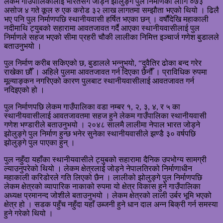
लेकम गाउँपालिकालाई भारतसँग जोड्ने झोलुङ्गे पुल निर्माणको लागि ०७३
असोज ४ गते कूल रु एक करोड ३२ लाख लागतमा सम्झौता भएको थियो । ढिलै
भए पनि पुल निर्माणपछि स्थानीयवासी हर्षित भएका छन् । वर्षौंदेखि महाकाली
नदीमाथि ट्युबको सहारामा आवतजावत गर्दै आएका स्थानीयवासीलाई पुल
निर्माणले सहज भएको सीमा प्रहरी चौकी लालीका निमित्त इञ्चार्ज गणेश बुडालले
बताउनुभयो ।
पुल निर्माण करीब सकिएको छ, बुडालले भन्नुभयो, “दुवैतिर ढोका बन्द गरेर
राखेका छौँ । अहिले पुलमा आवतजावत गर्न दिएका छैनौँ । प्राविधिक रुपमा
मूल्याङ्कन नगरिएको कारण पुलबाट स्थानीयवासीलाई आवतजावत गर्न
नदिइएको हो ।
पुल निर्माणपछि लेकम गाउँपालिका वडा नम्बर १, २, ३, ४, र ५ का
स्थानीयवासीलाई आवतजावतमा सहज हुने लेकम गाउँपालिका स्थानीयवासी
गणेश भण्डारीले बताउनुभयो । २०४८ सालमै लालीमा नेपाल भारत जोड्ने
झोलुङ्गे पुल निर्माण हुन्छ भनेर सुनेका स्थानीयवासीले झण्डै ३० वर्षपछि
झोलुङ्गे पुल पाएका हुन् ।
पुल नहुँदा यहाँका स्थानीयवासीले ट्युबको सहारामा दैनिक उपभोग्य सामग्री
ल्याउनुपरेको थियो । लेकम क्षेत्रलाई जोड्ने नेपालतिरको निर्माणाधीन
महाकाली करिडोरले गति लिएको छैन । लालीको झोलुङ्गे पुल निर्माणपछि
लेकम क्षेत्रको व्यापारिक नाकाको रुपमा यो क्षेत्र विकास हुने गाउँपालिका
अध्यक्ष प्रमानन्द जोशीले बताउनुभयो । लेकम क्षेत्रको लाली उर्बर भूमि भएको
क्षेत्र हो । सडक पहुँच नहुँदा यहाँ उब्जनी हुने धान दाल अन्न बिक्री गर्न समस्या
हुने गरेको थियो ।