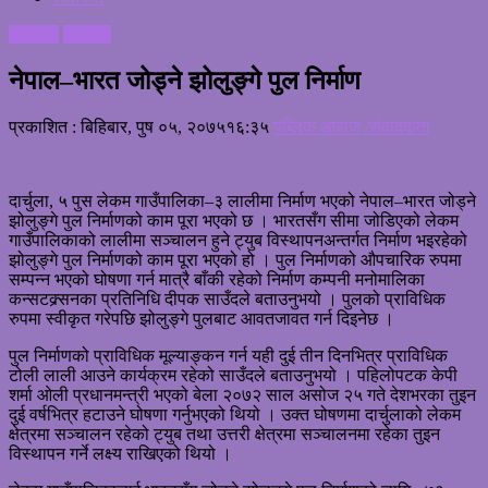
प्रदेश ७
समाचार
नेपाल–भारत जोड्ने झोलुङ्गे पुल निर्माण
प्रकाशित : बिहिबार, पुष ०५, २०७५
१६:३५
पब्लिक आवाज /संवाददाता
दार्चुला, ५ पुस लेकम गाउँपालिका–३ लालीमा निर्माण भएको नेपाल–भारत जोड्ने
झोलुङ्गे पुल निर्माणको काम पूरा भएको छ । भारतसँग सीमा जोडिएको लेकम
गाउँपालिकाको लालीमा सञ्चालन हुने ट्युब विस्थापनअन्तर्गत निर्माण भइरहेको
झोलुङ्गे पुल निर्माणको काम पूरा भएको हो । पुल निर्माणको औपचारिक रुपमा
सम्पन्न भएको घोषणा गर्न मात्रै बाँकी रहेको निर्माण कम्पनी मनोमालिका
कन्सटक्र्सनका प्रतिनिधि दीपक साउँदले बताउनुभयो । पुलको प्राविधिक
रुपमा स्वीकृत गरेपछि झोलुङ्गे पुलबाट आवतजावत गर्न दिइनेछ ।
पुल निर्माणको प्राविधिक मूल्याङ्कन गर्न यही दुई तीन दिनभित्र प्राविधिक
टोली लाली आउने कार्यक्रम रहेको साउँदले बताउनुभयो । पहिलोपटक केपी
शर्मा ओली प्रधानमन्त्री भएको बेला २०७२ साल असोज २५ गते देशभरका तुइन
दुई वर्षभित्र हटाउने घोषणा गर्नुभएको थियो । उक्त घोषणमा दार्चुलाको लेकम
क्षेत्रमा सञ्चालन रहेको ट्युब तथा उत्तरी क्षेत्रमा सञ्चालनमा रहेका तुइन
विस्थापन गर्ने लक्ष्य राखिएको थियो ।