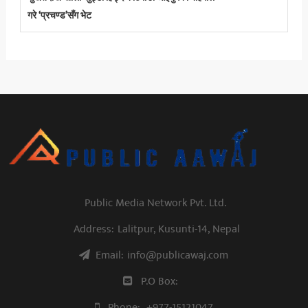
गरे ‘प्रचण्ड’सँग भेट
Public Media Network Pvt. Ltd.
Address:
Lalitpur, Kusunti-14, Nepal
Email:
info@publicawaj.com
P.O Box:
Phone:
+977-15121047