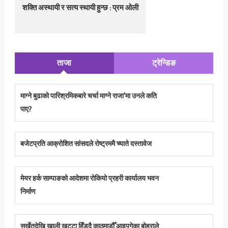
शक्ति अस्थायी र सत्य स्थायी हुन्छ : प्रम ओली
ताजा
ट्रेन्डिङ
माग्ने बुढाको पारिश्रमिकबारे चर्चा माग्ने राजा’मा उनले कति
पाए?
बजेटप्रति आक्रोशित सांसदले रोष्ट्रममै च्याते दस्तावेज
मेयर हर्क साम्पाङको आदेशमा रोकियो प्रहरी कार्यालय भवन
निर्माण
सुर्खेतदेखि खाली खुट्टा हिँड्दै काठमाडौँ आइपुगेका बोहराले