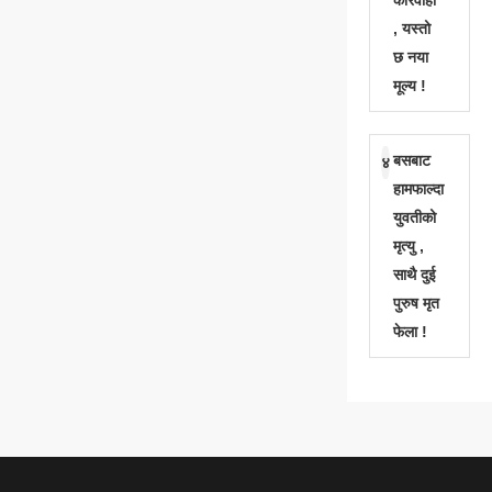
कारवाही
, यस्तो
छ नया
मूल्य !
बसबाट
४
हामफाल्दा
युवतीको
मृत्यु ,
साथै दुई
पुरुष मृत
फेला !