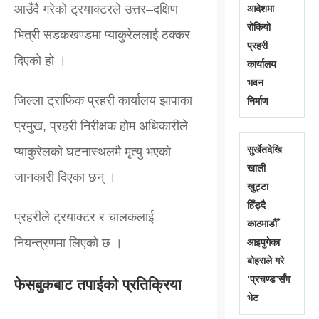
आउँदै गरेको ट्रयाक्टरले उत्तर–दक्षिण
आदेशमा
रोकियो
भित्री सडकखण्डमा प्याकुरेललाई ठक्कर
प्रहरी
दिएको हो ।
कार्यालय
भवन
जिल्ला ट्राफिक प्रहरी कार्यालय झापाका
निर्माण
प्रमुख, प्रहरी निरीक्षक होम अधिकारीले
सुर्खेतदेखि
प्याकुरेलको घटनास्थलमै मृत्यु भएको
खाली
जानकारी दिएका छन् ।
खुट्टा
हिँड्दै
प्रहरीले ट्रयाक्टर र चालकलाई
काठमाडौँ
नियन्त्रणमा लिएको छ ।
आइपुगेका
बोहराले गरे
‘प्रचण्ड’सँग
फेसबुकबाट तपाईको प्रतिक्रिया
भेट