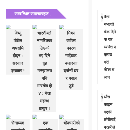
सम्बन्धित समाचारहरु :
पैसा
१
नभएको
चेक दिने
विष्णु
भारतीयले
भिषण
फ रार
पौडेल
नागरिकता
वर्षाका
ब्यक्ति प
अपराधि
लिएकाे
कारण
क्राउ
होइन :
भए दिने
गाईघाट
गरी
सरकार
गृह
बजारका
जे’ल च
प्रवक्ता !
मन्त्रालय
दर्जनाैं घर
लान
पनि
र पसल
भारतीय हाे
डुबे
? : नेता
घाँस
२
महन्थ
काट्न
ठाकुर !
गएकी
छोरीलाई
सेनाध्यक्ष
एक
भोकमरीको
प्रहरीले