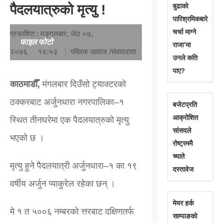
पैदलयात्रुको मृत्यु !
बुढाको
पारिश्रमिकबारे
चर्चा माग्ने
प्रकाशित : मङ्गलबार, जेठ ०७,
फाइल फोटो
राजा’मा
२०७६
१४:५३
पब्लिक आवाज /संवाददाता
उनले कति
पाए?
काठमाडौँ,
मंगलबार दिउँसो ट्याक्टरको
ठक्करबाट अर्जुनधारा नगरपालिका–१
बजेटप्रति
आक्रोशित
स्थित तीनघरेमा एक पैदलयात्रुको मृत्यु
सांसदले
भएको छ ।
रोष्ट्रममै
च्याते
मृत्यु हुने पैदलयात्री अर्जुनधारा–१ का १९
दस्तावेज
वर्षीय अर्जुन प्याकुरेल रहेका छन् ।
मेयर हर्क
मे १ त ५००६ नम्बरको त्तरबाट दक्षिणतर्फ
साम्पाङको