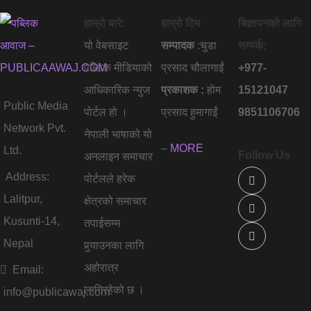
हाम्रो बारे:
हाम्रो टिम
बिज्ञापनको लागि
यो वेबसाइट
सम्पादक
:चुडा
सम्पर्क:
पब्लिक मीडियाको
प्रसाद चौलागाईं
+977-
आधिकारिक न्युज
प्रकाशक :
होम
15121047
Public Media
पोर्टल हो ।
प्रसाद हुमागाईं
9851106706
Network Pvt.
नेपाली भाषाको यो
–
MORE
Ltd.
Follow Us
अनलाइन समाचार
Address:
पोर्टलले हरेक
Lalitpur,
क्षेत्रको समाचार
Kusunti-14,
तपाईसम्म
Nepal
पुर्‍याउनका लागि
अहोरात्र
Email:
लागिरहेको छ ।
info@publicawaj.com