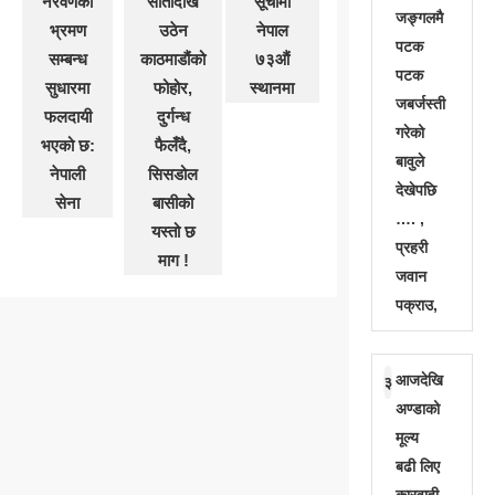
नरवणेको
सातादेखि
सूचीमा
जङ्गलमै
भ्रमण
उठेन
नेपाल
पटक
सम्बन्ध
काठमाडौंको
७३औं
पटक
सुधारमा
फोहोर,
स्थानमा
जबर्जस्ती
फलदायी
दुर्गन्ध
गरेको
भएको छ:
फैलँदै,
बावुले
नेपाली
सिसडोल
देखेपछि
सेना
बासीको
…. ,
यस्तो छ
प्रहरी
माग !
जवान
पक्राउ,
आजदेखि
३
अण्डाको
मूल्य
बढी लिए