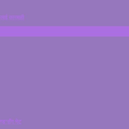
कलाई कारबाही
चण्ड’सँग भेट