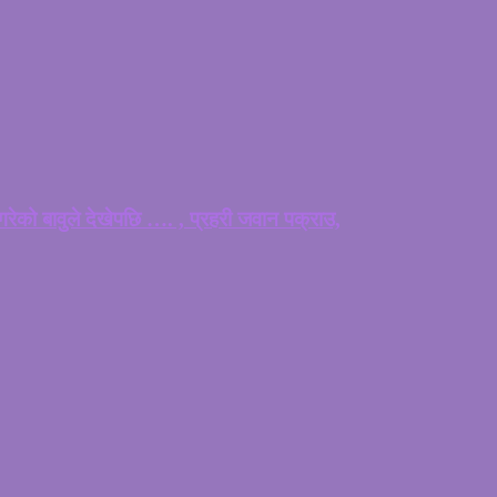
ेको बावुले देखेपछि …. , प्रहरी जवान पक्राउ,