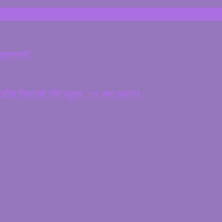
ारमन्त्री
ाैंमा निकाल्यो राँके जुलुस, १४ जना पक्राउ !