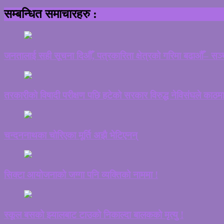
सम्बन्धित समाचारहरु :
जनतालाई सही सूचना दिऔँ, पत्रकारिता क्षेत्रको गरिमा बढाऔँ– सञ्च
तरकारीको विषादी परीक्षण पछि हटेको सरकार विरुद्ध नेविसंघले काठमाड
चन्दननाथका चोरिएका मूर्ति अझै भेटिएनन्
सिक्टा आयोजनाको जग्गा पनि व्यक्तिको नाममा !
स्कूल बसको झ्यालबाट टाउको निकाल्दा बालकको मृत्यु !