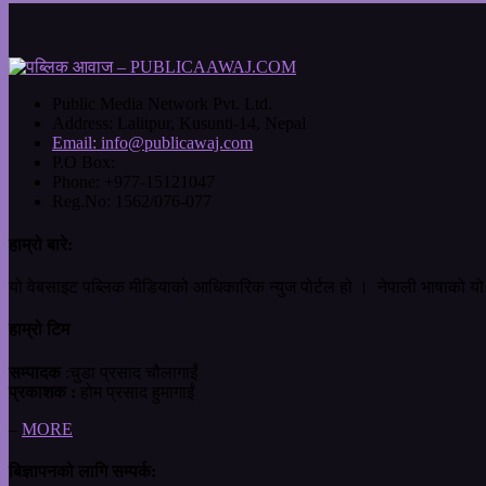
Public Media Network Pvt. Ltd.
Address:
Lalitpur, Kusunti-14, Nepal
Email:
info@publicawaj.com
P.O Box:
Phone:
+977-15121047
Reg.No:
1562/076-077
हाम्रो बारे:
यो वेबसाइट पब्लिक मीडियाको आधिकारिक न्युज पोर्टल हो । नेपाली भाषाको यो 
हाम्रो टिम
सम्पादक
:चुडा प्रसाद चौलागाईं
प्रकाशक :
होम प्रसाद हुमागाईं
–
MORE
बिज्ञापनको लागि सम्पर्क: