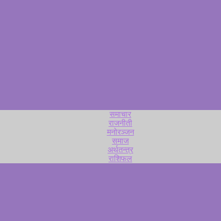
समाचार
राजनीती
मनोरञ्जन
समाज
अर्थतन्त्र
राशिफल