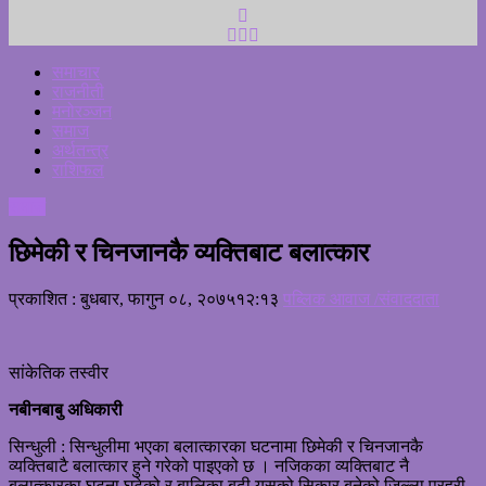
समाचार
राजनीती
मनोरञ्जन
समाज
अर्थतन्त्र
राशिफल
समाज
छिमेकी र चिनजानकै व्यक्तिबाट बलात्कार
प्रकाशित : बुधबार, फागुन ०८, २०७५
१२:१३
पब्लिक आवाज /संवाददाता
सांकेतिक तस्वीर
नबीनबाबु अधिकारी
सिन्धुली : सिन्धुलीमा भएका बलात्कारका घटनामा छिमेकी र चिनजानकै
व्यक्तिबाटै बलात्कार हुने गरेको पाइएको छ । नजिकका व्यक्तिबाट नै
बलात्कारका घटना घटेको र बालिका बढी यसको सिकार बनेको जिल्ला प्रहरी