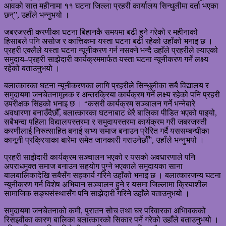
आवको सात महीनामा ११ घटना जिल्ला प्रहरी कार्यालय सिन्धुलीमा दर्ता भएका
छन्”, उहाँले भन्नुभयो ।
जबरजस्ती करणीका घटना बिहानकै समयमा बढी हुने गरेको र महीनाको
हिसाबले पनि असोज र कात्तिकमा यस्ता घटना बढी रहेको उहाँको भनाइ छ ।
प्रहरी एक्लैले यस्ता घटना न्यूनीकरण गर्न नसक्ने भन्दै उहाँले प्रहरीले ल्याएको
समुदाय–प्रहरी साझेदारी कार्यक्रममार्फत यस्ता घटना न्यूनीकरण गर्ने लक्ष्य
रहेको बताउनुभयो ।
बलात्कारका घटना न्यूनीकरणका लागि प्रहरीले सिन्धुलीका सबै विद्यालय र
समुदायमा जनचेतनामूलक र अन्तरक्रिया कार्यक्रम गर्ने लक्ष्य रहेको पनि प्रहरी
उपरीक्षक सिंहको भनाइ छ । “कसरी कार्यक्रम सञ्चालन गर्ने भन्नेबारे
अवधारणा बनाउँदैछौँ, बलात्कारका घटनाबाट धेरै बालिका पीडित भएको पाइयो,
सबैभन्दा पहिला विद्यालयस्तरमा र समुदायस्तरमा कार्यक्रम गरी जबरजस्ती
करणीलाई निरुत्साहित बनाई सभ्य समाज बनाउन प्रेरित गर्दै यससम्बन्धीका
कानूनी प्रक्रियाका बारेमा समेत जानकारी गराउनेछौँ”, उहाँले भन्नुभयो ।
प्रहरी साझेदारी कार्यक्रम सञ्चालन भएको र यसको अवधारणाले पनि
अपराधमुक्त समाज बनाउन सहयोग पुग्ने भएकाले समुदायका साना
बालबालिकादेखि सबैसँग सहकार्य गरिने उहाँको भनाइ छ । बलात्कारजन्य घटना
न्यूनीकरण गर्न विशेष अभियान सञ्चालन हुने र यसमा जिल्लामा क्रियाशील
सामाजिक सङ्घसंस्थासँग पनि साझेदारी गरिने उहाँले बताउनुभयो ।
समुदायमा जनचेतनाको कमी, पुरातन सोच तथा घर परिवारका अभिावकको
रिसइवीका कारण बालिका बलात्कारको सिकार पर्ने गरेको उहाँले बताउनुभयो ।