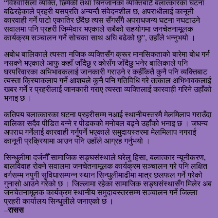
“विश्वासिला व्यक्ति, छिमेकी तथा चिनजानका व्यक्तिबाटै बलात्कारका घटना
बढिरहेकाले प्रहरी यसप्रति अन्यन्तै संवेदनशील छ, अपराधीलाई कानूनी
कारवाही गर्ने पाटो एकातिर छँदैछ त्यस सँगसँगै अपराधजन्य घटना नघटाउने
सवालमा पनि प्रहरी जिम्मेवार भएकाले सबैको सहयोगमा जनचेतनामूलक
कार्यक्रम सञ्चालन गर्ने सोचका साथ अघि बढेको छु”, उहाँले भन्नुभयो ।
अबोध बालिकाले त्यस्ता नजिक व्यक्तिसँग क्रूर मानसिकताको बारेमा बोध गर्न
नसक्ने भएकाले आफु कहाँ जाँदैछु र कोसँग जाँदैछु भनेर बालिकाले पनि
घरपरिवारका अभिभावकलाई जानकारी गराउने र कहीँकतै कुनै पनि व्यक्तिबाट
त्यस्ता क्रियाकलाप गर्ने आशयले कुनै पनि गतिविधि गरे तत्काल अभिभावकलाई
खबर गर्ने र प्रहरीलाई जानकारी गराए त्यस्ता व्यक्तिलाई कारवाही गरिने उहाँको
भनाइ छ ।
कतिपय बलात्कारका घटना प्रहरीसम्म नआई स्थानीयस्तरमै मेलमिलाप गराउँदा
बालिका सदैव पीडित बन्ने र पीडकको मनोबल बढ्ने उहाँको भनाइ छ । जघन्य
अपराध गर्नेलाई कारवाही गर्नुपर्ने भएकाले समुदायस्तरमा मेलमिलाप नगराई
कानूनी प्रक्रियामा आउन पनि उहाँले आग्रह गर्नुभयो ।
सिन्धुलीमा दर्जनौँ सामाजिक सङ्घसंस्थाले घरेलु हिंसा, बलात्कार न्यूनीकरण,
बालविवाह रोक्ने सवालमा जनचेतनामूलक कार्यक्रम सञ्चालन गरे पनि लक्षित
वर्गसम्म नपुगी सुविधासम्पन्न स्थान सिन्धुलीमाढीमा मात्र छलफल गर्ने गरेको
गुनासो आउने गरेको छ । जिल्लामा रहेका सामाजिक सङ्घसंस्थासँग मिलेर अब
जनचेतनामूलक कार्यक्रम स्थानीय समुदायस्तरसम्म सञ्चालन गर्ने जिल्ला
प्रहरी कार्यालय सिन्धुलीले जनाएको छ ।
–रासस