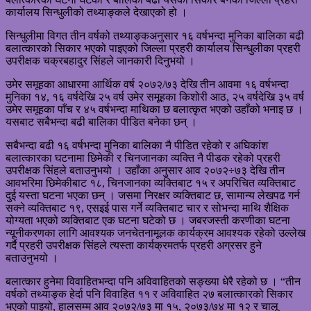
कार्यालय सिन्धुलीको तथ्याङ्कले देखाएको हो ।
सिन्धुलीमा विगत तीन वर्षको तथ्याङ्कअनुसार १६ वर्षभन्दा मुनिका बालिका बढी
बलात्कारको सिकार भएको पाइएको जिल्ला प्रहरी कार्यालय सिन्धुलीका प्रहरी
उपरीक्षक चक्रबहादुर सिंहले जानकारी दिनुभयो ।
उमेर समूहका आधारमा आर्थिक वर्ष २०७२/७३ देखि तीन आवमा १६ वर्षभन्दा
मुनिका १४, १६ वर्षदेखि २५ वर्ष उमेर समूहका किशोरी आठ, २५ वर्षदेखि ३५ वर्ष
उमेर समूहका पाँच र ४५ वर्षभन्दा माथिका छ बलात्कृत भएको उहाँको भनाइ छ ।
यसबाट सबैभन्दा बढी बालिका पीडित बनेका छन् ।
सबैभन्दा बढी १६ वर्षभन्दा मुनिका बालिका नै पीडित रहेको र अघिकांश
बलात्कारका घटनामा छिमेकी र चिनजानका व्यक्ति नै पीडक रहेको प्रहरी
उपरीक्षक सिंहले बताउनुभयो । उहाँका अनुसार आव २०७२÷७३ देखि तीन
आवभरिमा छिमेकीबाट १८, चिनजानका व्यक्तिबाट १५ र अपरिचित व्यक्तिबाट
दुई यस्ता घटना भएका छन् । जसमा निरक्षर व्यक्तिबाट छ, सामान्य लेखपढ गर्न
सक्ने व्यक्तिबाट १९, एसइई पास गर्ने व्यक्तिबाट चार र सोभन्दा माथि शैक्षिक
योग्यता भएको व्यक्तिबाट एक घटना घटेको छ । जबरजस्ती करणीका घटना
न्यूनीकरणका लागि आवश्यक जनचेतनामूलक कार्यक्रम आवश्यक रहेको उल्लेख
गर्दै प्रहरी उपरीक्षक सिंहले त्यस्ता कार्यक्रमतर्फ प्रहरी अग्रसर हुने
बताउनुभयो ।
बलात्कार हुनेमा विवाहितभन्दा पनि अविवाहितको सङ्ख्या धेरै रहेको छ । “तीन
वर्षको तथ्याङ्क हेर्दा पनि विवाहित ११ र अविवाहित २७ बलात्कारको सिकार
भएको पाइयो, हालसम्म आव २०७२/७३ मा १५, २०७३/७४ मा १२ र चालू