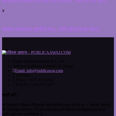
आजदेखि अण्डाको मूल्य बढी लिए कारवाही , यस्तो छ नया मूल्य !
४
बसबाट हामफाल्दा युवतीको मृत्यु , साथै दुई पुरुष मृत फेला !
Public Media Network Pvt. Ltd.
Address:
Lalitpur, Kusunti-14, Nepal
Email:
info@publicawaj.com
P.O Box:
Phone:
+977-15121047
Reg.No:
1562/076-077
हाम्रो बारे:
यो वेबसाइट पब्लिक मीडियाको आधिकारिक न्युज पोर्टल हो । नेपाली भाषाको
यो अनलाइन समाचार पोर्टलले हरेक क्षेत्रको समाचार तपाईसम्म पुर्‍याउनका
लागि अहोरात्र लागिरहेको छ ।