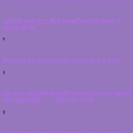
सुर्खेतदेखि खाली खुट्टा हिँड्दै काठमाडौँ आइपुगेका बोहराले गरे
‘प्रचण्ड’सँग भेट
१
पैसा नभएको चेक दिने फ रार ब्यक्ति प क्राउ गरी जे’ल च लान
२
घाँस काट्न गएकी छोरीलाई प्रहरीले जङ्गलमै पटक पटक जबर्जस्ती
गरेको बावुले देखेपछि …. , प्रहरी जवान पक्राउ,
३