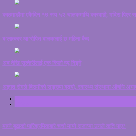
काठमाडौंमा एकैदिन १७ सय ५२ चालकमाथि कारवाही, मदिरा पिएर 
ब’लात्कार आ’रोपित बालकलाई छ महिना कैद
अब देखि सुत्केरीलाई एक किलो घ्यू दिइने
अज्ञात रोगले बिरामीको सङ्ख्या बढ्यो, स्वास्थ्य संस्थामा औषधि अभा
ताजा
ट्रेन्डिङ
माग्ने बुढाको पारिश्रमिकबारे चर्चा माग्ने राजा’मा उनले कति पाए?