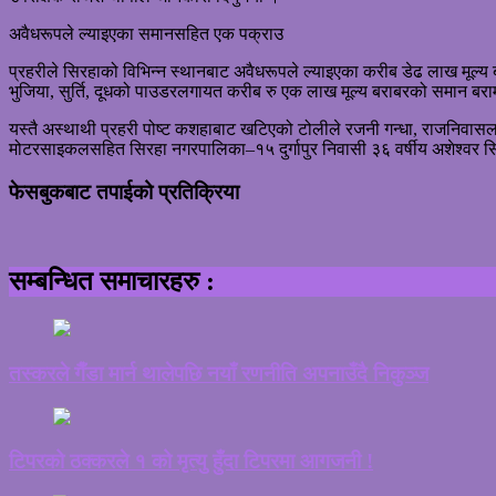
अवैधरूपले ल्याइएका समानसहित एक पक्राउ
प्रहरीले सिरहाको विभिन्न स्थानबाट अवैधरूपले ल्याइएका करीब डेढ लाख मूल्
भुजिया, सुर्ति, दूधको पाउडरलगायत करीब रु एक लाख मूल्य बराबरको समान बरा
यस्तै अस्थाथी प्रहरी पोष्ट कशहाबाट खटिएको टोलीले रजनी गन्धा, राजनिवासलग
मोटरसाइकलसहित सिरहा नगरपालिका–१५ दुर्गापुर निवासी ३६ वर्षीय अशेश्वर 
फेसबुकबाट तपाईको प्रतिक्रिया
सम्बन्धित समाचारहरु :
तस्करले गैँडा मार्न थालेपछि नयाँ रणनीति अपनाउँदै निकुञ्ज
टिपरको ठक्करले १ को मृत्यु हुँदा टिपरमा आगजनी !