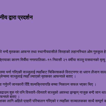
य द्वारा प्रदर्शन
ो भन्दै मृतकका आफन्त तथा स्थानीयवासीले सिरहाको लहानस्थित ओम गुरुकुल हेल्
यक्रियाका कारण मिर्चैया नगरपालिका–११ निवासी २१ वर्षीया सञ्जु पासवानको मृत्य
लमा भर्ना गरिएकी सञ्जुलाई त्यहाँबाट चिकित्सकले विराटनगर वा धरान लैजान सल्
ुलेन्समा सञ्जुलाई त्यहाँ ल्याएको मृतकका आफन्तले बताए ।
 गर्नुपर्ने जानकारी दिँदै शल्यक्रियापछि बच्चा निकाल्न सफल भएका थिए ।
गत चढाउन शुरु गरे पनि विस्तारै÷विस्तारै सञ्जुको अवस्था झन्झन् नाजुक बन्दै
आफन्तले बताए ।
क्षाका लागि अहिले प्रहरी परिचालन गरिएको र त्यहाँका सञ्चालकका साथै सम्पूर्ण 