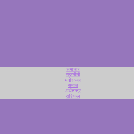
समाचार
राजनीती
मनोरञ्जन
समाज
अर्थतन्त्र
राशिफल