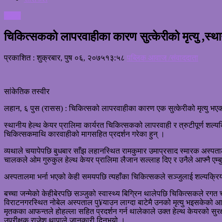
समाज
चिकित्सकको लापरवाहीका कारण सुत्केरीको मृत्यु ,स्थानी
प्रकाशित : शुक्रबार, पुष ०६, २०७५
१३:५८
पब्लिक आवाज /संवाददाता
सांकेतिक तस्वीर
लहान, ६ पुस (रासस) : चिकित्सको लापरवाहीका कारण एक सुत्केरीको मृत्यु भएक
स्थानीय हेल्थ केयर प्रालिमा कार्यरत चिकित्सकको लापरवाही र त्रुटीपूर्ण शल्
चिकित्सकमाथि कारवाहीको मागसहित प्रदर्शन गरेका हुन् ।
व्यथाले चयापेपछि बुधबार साँझ लहानस्थित रामकुमार उमाप्रसाद स्मारक अस्पता
चालकले ओम गुरुकुल हेल्थ केयर प्रालिमा लैजान सल्लाह दिए र उनैले आफ्नै एम्ब
अस्पतालमा भर्ना भएको केही समयपछि त्यहाँका चिकित्सकले सञ्जुलाई शल्यक्रिया
बच्चा जन्मेको केहीबेरपछि सञ्जुको स्वास्थ्य बिग्रिन थालेपछि चिकित्सकले र
विराटनगरस्थित नोबेल अस्पताल पु¥याउन लाग्दा बाटेमै उनको मृत्यु भइसकेको 
मृतकका आफन्तले होहल्ला सहित प्रदर्शन गर्न थालेकाले उक्त हेल्थ केयरको सुर
उपरीक्षक राजेश थापाले जानकारी दिनुभयो ।