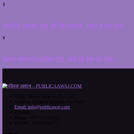
३
आजदेखि अण्डाको मूल्य बढी लिए कारवाही , यस्तो छ नया मूल्य !
४
बसबाट हामफाल्दा युवतीको मृत्यु , साथै दुई पुरुष मृत फेला !
Public Media Network Pvt. Ltd.
Address:
Lalitpur, Kusunti-14, Nepal
Email:
info@publicawaj.com
P.O Box:
Phone:
+977-15121047
Reg.No:
1562/076-077