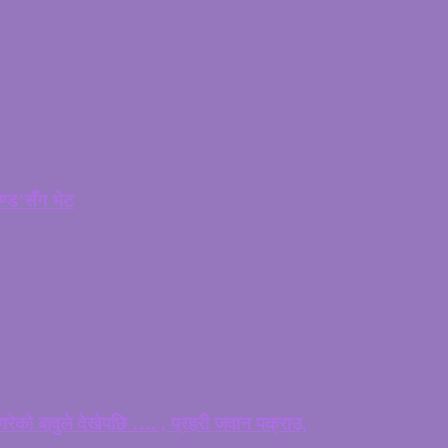
चण्ड’सँग भेट
ेको बावुले देखेपछि …. , प्रहरी जवान पक्राउ,