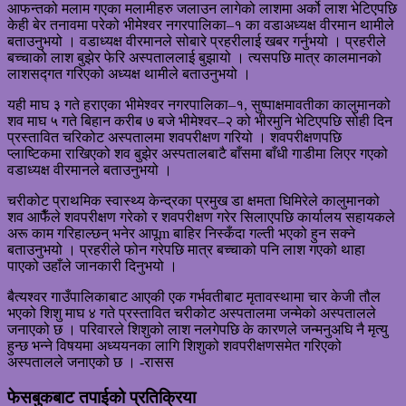
आफन्तको मलाम गएका मलामीहरु जलाउन लागेको लाशमा अर्को लाश भेटिएपछि
केही बेर तनावमा परेको भीमेश्वर नगरपालिका–१ का वडाअध्यक्ष वीरमान थामीले
बताउनुभयो । वडाध्यक्ष वीरमानले सोबारे प्रहरीलाई खबर गर्नुभयो । प्रहरीले
बच्चाको लाश बुझेर फेरि अस्पताललाई बुझायो । त्यसपछि मात्र कालमानको
लाशसद्गत गरिएको अध्यक्ष थामीले बताउनुभयो ।
यही माघ ३ गते हराएका भीमेश्वर नगरपालिका–१, सुष्पाक्षमावतीका कालुमानको
शव माघ ५ गते बिहान करीब ७ बजे भीमेश्वर–२ को भीरमुनि भेटिएपछि सोही दिन
प्रस्तावित चरिकोट अस्पतालमा शवपरीक्षण गरियो । शवपरीक्षणपछि
प्लाष्टिकमा राखिएको शव बुझेर अस्पतालबाटै बाँसमा बाँधी गाडीमा लिएर गएको
वडाध्यक्ष वीरमानले बताउनुभयो ।
चरीकोट प्राथमिक स्वास्थ्य केन्द्रका प्रमुख डा क्षमता घिमिरेले कालुमानको
शव आफैँले शवपरीक्षण गरेको र शवपरीक्षण गरेर सिलाएपछि कार्यालय सहायकले
अरू काम गरिहाल्छन् भनेर आपूm बाहिर निस्कँदा गल्ती भएको हुन सक्ने
बताउनुभयो । प्रहरीले फोन गरेपछि मात्र बच्चाको पनि लाश गएको थाहा
पाएको उहाँले जानकारी दिनुभयो ।
बैत्यश्वर गाउँपालिकाबाट आएकी एक गर्भवतीबाट मृतावस्थामा चार केजी तौल
भएको शिशु माघ ४ गते प्रस्तावित चरीकोट अस्पतालमा जन्मेको अस्पतालले
जनाएको छ । परिवारले शिशुको लाश नलगेपछि के कारणले जन्मनुअघि नै मृत्यु
हुन्छ भन्ने विषयमा अध्ययनका लागि शिशुको शवपरीक्षणसमेत गरिएको
अस्पतालले जनाएको छ । -रासस
फेसबुकबाट तपाईको प्रतिक्रिया