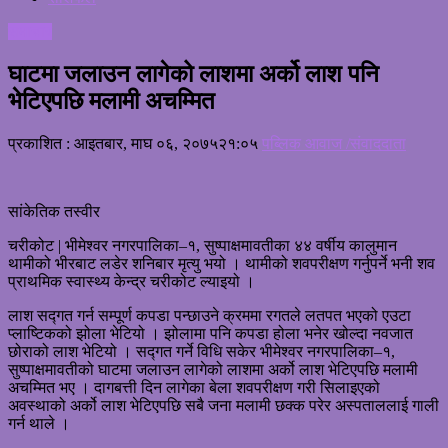
समाचार
घाटमा जलाउन लागेको लाशमा अर्को लाश पनि
भेटिएपछि मलामी अचम्मित
प्रकाशित : आइतबार, माघ ०६, २०७५
२१:०५
पब्लिक आवाज /संवाददाता
सांकेतिक तस्वीर
चरीकोट | भीमेश्वर नगरपालिका–१, सुष्पाक्षमावतीका ४४ वर्षीय कालुमान
थामीको भीरबाट लडेर शनिबार मृत्यु भयो । थामीको शवपरीक्षण गर्नुपर्ने भनी शव
प्राथमिक स्वास्थ्य केन्द्र चरीकोट ल्याइयो ।
लाश सद्गत गर्न सम्पूर्ण कपडा पन्छाउने क्रममा रगतले लतपत भएको एउटा
प्लाष्टिकको झोला भेटियो । झोलामा पनि कपडा होला भनेर खोल्दा नवजात
छोराको लाश भेटियो । सद्गत गर्ने विधि सकेर भीमेश्वर नगरपालिका–१,
सुष्पाक्षमावतीको घाटमा जलाउन लागेको लाशमा अर्को लाश भेटिएपछि मलामी
अचम्मित भए । दागबत्ती दिन लागेका बेला शवपरीक्षण गरी सिलाइएको
अवस्थाको अर्को लाश भेटिएपछि सबै जना मलामी छक्क परेर अस्पताललाई गाली
गर्न थाले ।