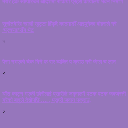
मेयर हर्क साम्पाङको आदेशमा रोकियो प्रहरी कार्यालय भवन निर्माण
सुर्खेतदेखि खाली खुट्टा हिँड्दै काठमाडौँ आइपुगेका बोहराले गरे
‘प्रचण्ड’सँग भेट
१
पैसा नभएको चेक दिने फ रार ब्यक्ति प क्राउ गरी जे’ल च लान
२
घाँस काट्न गएकी छोरीलाई प्रहरीले जङ्गलमै पटक पटक जबर्जस्ती
गरेको बावुले देखेपछि …. , प्रहरी जवान पक्राउ,
३