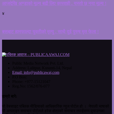
आजदेखि अण्डाको मूल्य बढी लिए कारवाही , यस्तो छ नया मूल्य !
४
बसबाट हामफाल्दा युवतीको मृत्यु , साथै दुई पुरुष मृत फेला !
Public Media Network Pvt. Ltd.
Address:
Lalitpur, Kusunti-14, Nepal
Email:
info@publicawaj.com
P.O Box:
Phone:
+977-15121047
Reg.No:
1562/076-077
हाम्रो बारे:
यो वेबसाइट पब्लिक मीडियाको आधिकारिक न्युज पोर्टल हो । नेपाली भाषाको
यो अनलाइन समाचार पोर्टलले हरेक क्षेत्रको समाचार तपाईसम्म पुर्‍याउनका