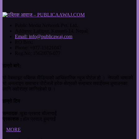
Public Media Network Pvt. Ltd.
Address:
Lalitpur, Kusunti-14, Nepal
Email:
info@publicawaj.com
P.O Box:
Phone:
+977-15121047
Reg.No:
1562/076-077
हाम्रो बारे:
यो वेबसाइट पब्लिक मीडियाको आधिकारिक न्युज पोर्टल हो । नेपाली भाषाको
यो अनलाइन समाचार पोर्टलले हरेक क्षेत्रको समाचार तपाईसम्म पुर्‍याउनका
लागि अहोरात्र लागिरहेको छ ।
हाम्रो टिम
सम्पादक
:चुडा प्रसाद चौलागाईं
प्रकाशक :
होम प्रसाद हुमागाईं
–
MORE