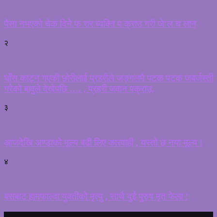
पैसा नभएको चेक दिने फ रार ब्यक्ति प क्राउ गरी जे’ल च लान
२
घाँस काट्न गएकी छोरीलाई प्रहरीले जङ्गलमै पटक पटक जबर्जस्ती
गरेको बावुले देखेपछि …. , प्रहरी जवान पक्राउ,
३
आजदेखि अण्डाको मूल्य बढी लिए कारवाही , यस्तो छ नया मूल्य !
४
बसबाट हामफाल्दा युवतीको मृत्यु , साथै दुई पुरुष मृत फेला !