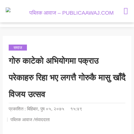
समाचार
राजनीती
मनोरञ्जन
समाज
समाज
गोरु काटेको अभियोगमा पक्राउ
अर्थतन्त्र
परेकाहरु रिहा भए लगत्तै गोरुकै मासु खाँदै
राशिफल
विजय उत्सव
प्रकाशित : बिहिबार, पुष ०५, २०७५
१५:४९
पब्लिक आवाज /संवाददाता