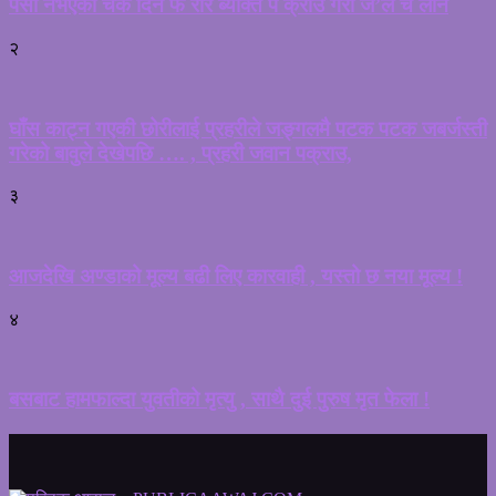
पैसा नभएको चेक दिने फ रार ब्यक्ति प क्राउ गरी जे’ल च लान
२
घाँस काट्न गएकी छोरीलाई प्रहरीले जङ्गलमै पटक पटक जबर्जस्ती
गरेको बावुले देखेपछि …. , प्रहरी जवान पक्राउ,
३
आजदेखि अण्डाको मूल्य बढी लिए कारवाही , यस्तो छ नया मूल्य !
४
बसबाट हामफाल्दा युवतीको मृत्यु , साथै दुई पुरुष मृत फेला !