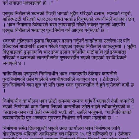
गर्न लगाउन भत्काइएको हो ।”
प्रमुख निरौलाले भवनको भित्री भागको भुइँमा गरिएको ढलान, भवनको गाह्रो,
बाहिरपट्टी गरिएको प्लास्टरलगायत भत्काइ दिनुभएको स्थानीयले बताएका छन्
। भवन निर्माणमा ठेकेदारले चरम लापरवाही गरेको सर्वत्र गुनासो आएपछि
प्रमुख निरौलाले भत्काएर पुनःनिर्माण गर्न आग्रह गर्नुभएको छ ।
भवनको भुइँतलामा ढुङ्गा बिछ्याएर ढलान गर्नुपर्ने सम्झौतामा उल्लेख भए पनि
ठेकेदारले माटोमाथि ढलान गरेको पाइएको प्रमुख निरौलाले बताउनुभयो । भुइँमा
बिछ्याइएको ढुङ्गामाथि चार इञ्च ढलान गर्नुपर्नेमा माटोमाथि दुई इञ्चमात्र
गरिएको र ढलानको सामग्रीसमेत गुणस्तरहीन भएको पाइएको प्राविधिकले
जनाएको छ ।
गाउँपालिका प्रमुखले निर्माणाधीन भवन भत्काएपछि ठेकेदार कम्पनीले
पुनःनिर्माणको काम थालेको स्थानीयवासीले बताएका छन् । ठेकेदारले
पुनःनिर्माणको काम शुरु गरे पनि उक्त भवन गुणस्तरहीन नै हुने स्रोतको दाबी छ
।
निर्माणाधीन कार्यालय भवन छोटो समयमा सम्पन्न गर्नुपर्ने भएकाले केही कमजोरी
भएको निर्माणको काम जिम्मा लिएको कम्पनीका उमेश राईले स्वीकार्नुभएको छ ।
“हतारमा काम गर्दा केही कमजोरी भएकै हो”, उहाँले भन्नुभयो, “गाउँपालिकाको
खबरदारीपछि पुनःभत्काएर गुणस्तर निर्धारण गर्ने काम भइरहेको छ ।”
निर्माणमा समेत ढिलासुस्ती भएको उक्त कार्यालय भवन निर्माणका लागि
दोस्रोपटक थपिएको अवधिसमेत गत मङ्सिर १५ गते सकिएको छ । ठेकेदार