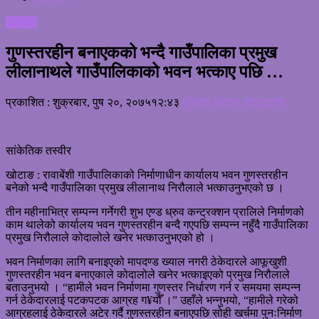
समाचार
गुणस्तरहीन बनाएकको भन्दै गाउँपालिका प्रमुख
लीलानाथले गाउँपालिकाको भवन भत्काए पछि …
प्रकाशित : शुक्रबार, पुष २०, २०७५
१२:४३
पब्लिक आवाज /संवाददाता
सांकेतिक तस्वीर
खोटाङ : रावाबेंशी गाउँपालिकाको निर्माणाधीन कार्यालय भवन गुणस्तरहीन
बनेको भन्दै गाउँपालिका प्रमुख लीलानाथ निरौलाले भत्काउनुभएको छ ।
तीन महीनाभित्र सम्पन्न गर्नेगरी शुभ एण्ड ध्रुव कन्ट्रक्शन प्रालिले निर्माणको
काम थालेको कार्यालय भवन गुणस्तरहीन बन्दै गएपछि सम्पन्न नहुँदै गाउँपालिका
प्रमुख निरौलाले कोदालोले खनेर भत्काउनुभएको हो ।
भवन निर्माणका लागि बनाइएको मापदण्ड ख्याल नगरी ठेकेदारले आफूखुशी
गुणस्तरहीन भवन बनाएकाले कोदालोले खनेर भत्काइएको प्रमुख निरौलाले
बताउनुभयो । “हामीले भवन निर्माणमा गुणस्तर निर्धारण गर्न र समयमा सम्पन्न
गर्न ठेकेदारलाई पटकपटक आग्रह ग¥यौँ ।” उहाँले भन्नुभयो, “हामीले गरेको
आग्रहलाई ठेकेदारले अटेर गर्दै गुणस्तरहीन बनाएपछि सोही खर्चमा पुनःनिर्माण