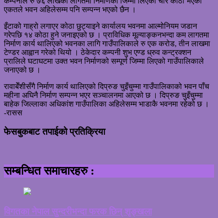
कम्पनीले रु ७६ लाखको लागतमा निर्माणको जिम्मा लिएको चार कोठा भएको
एकतले भवन अहिलेसम्म पनि सम्पन्न भएको छैन ।
इँटाको गाह्रो लगाएर कोठा छुट्याइने कार्यालय भवनमा आल्मोनियम जडान
गरेपछि १४ कोठा हुने जनाइएको छ । प्राविधिक मूल्याङ्कनभन्दा कम लागतमा
निर्माण कार्य थालिएको भवनका लागि गाउँपालिकाले रु एक करोड, तीन लाखमा
टेण्डर आह्वान गरेको थियो । ठेकेदार कम्पनी शुभ एण्ड ध्रुव कन्ट्रक्शन
प्रालिले घटाघटमा उक्त भवन निर्माणको सम्पूर्ण जिम्मा लिएको गाउँपालिकाले
जनाएको छ ।
रावाबेँशीसँगै निर्माण कार्य थालिएको दिप्रुङ चुइँचुम्मा गाउँपालिकाको भवन पाँच
महीना अघिनै निर्माण सम्पन्न भएर सञ्चालनमा आएको छ । दिप्रुङ चुइँचुम्मा
बाहेक जिल्लाका अधिकांश गाउँपालिका अहिलेसम्म भाडाकै भवनमा रहेको छ ।
-रासस
फेसबुकबाट तपाईको प्रतिक्रिया
सम्बन्धित समाचारहरु :
विगतका नेपाल सुन्दरीभन्दा फरक छिन् शृङ्खला