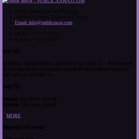
Public Media Network Pvt. Ltd.
Address:
Lalitpur, Kusunti-14, Nepal
Email:
info@publicawaj.com
P.O Box:
Phone:
+977-15121047
Reg.No:
1562/076-077
हाम्रो बारे:
यो वेबसाइट पब्लिक मीडियाको आधिकारिक न्युज पोर्टल हो । नेपाली भाषाको
यो अनलाइन समाचार पोर्टलले हरेक क्षेत्रको समाचार तपाईसम्म पुर्‍याउनका
लागि अहोरात्र लागिरहेको छ ।
हाम्रो टिम
सम्पादक
:चुडा प्रसाद चौलागाईं
प्रकाशक :
होम प्रसाद हुमागाईं
–
MORE
बिज्ञापनको लागि सम्पर्क: